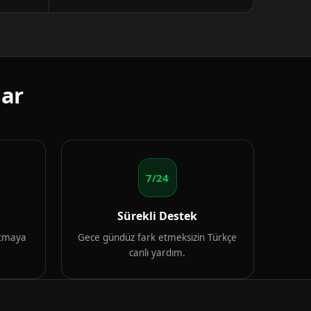
lar
7/24
Sürekli Destek
artmaya
Gece gündüz fark etmeksizin Türkçe
canlı yardım.