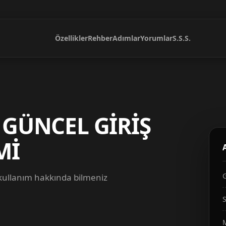
Özellikler
Rehber
Adımlar
Yorumlar
S.S.S.
 GÜNCEL GİRİŞ
Mİ
 kullanım hakkında bilmeniz
S