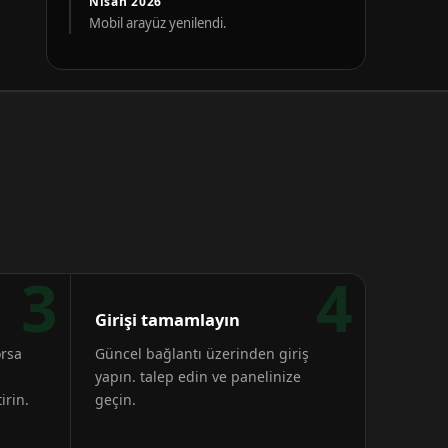
Nisan 2026
Mobil arayüz yenilendi.
3
4
Girişi tamamlayın
orsa
Güncel bağlantı üzerinden giriş
yapın. talep edin ve panelinize
irin.
geçin.