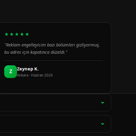
★★★★★
"Reklam engelleyicim bazı bölümleri gizliyormuş,
bu adres için kapatınca düzeldi."
Zeynep K.
Z
Ankara · Haziran 2026
ağlantı 15 dakikada bir otomatik olarak