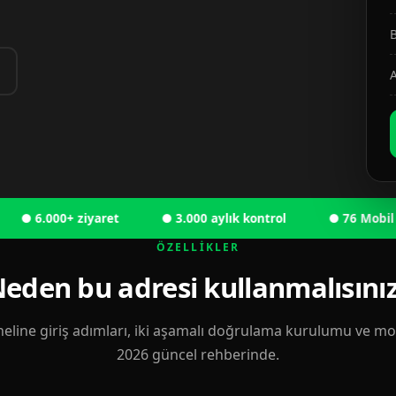
B
A
6.000+ ziyaret
● 3.000 aylık kontrol
● 76 Mobil kulla
ÖZELLIKLER
eden bu adresi kullanmalısını
eline giriş adımları, iki aşamalı doğrulama kurulumu ve mobi
2026 güncel rehberinde.