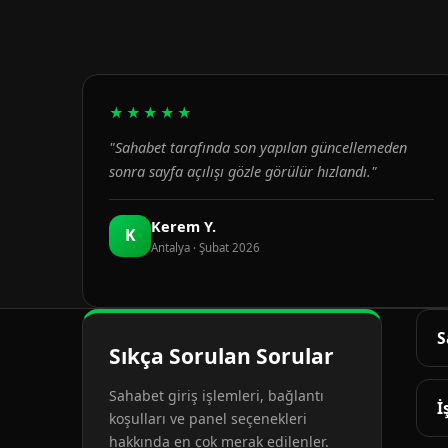
★★★★★
"Sahabet tarafında son yapılan güncellemeden
sonra sayfa açılışı gözle görülür hızlandı."
Kerem Y.
K
Antalya · Şubat 2026
S
Sıkça Sorulan Sorular
G
Sahabet giriş işlemleri, bağlantı
d
İ
koşulları ve panel seçenekleri
hakkında en çok merak edilenler.