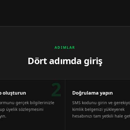
ADIMLAR
Dört adımda giriş
2
 oluşturun
Doğrulama yapın
formunu gerçek bilgilerinizle
SMS kodunu girin ve gerekiy
up üyelik sözleşmesini
kimlik belgenizi yükleyerek
yın.
hesabınızı tam yetkili hale get