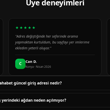
Üye deneyimleri
★★★★★
"Adres değiştiğinde her seferinde arama
yapmaktan kurtuldum, bu sayfayı yer imlerime
ekledim yeterli oluyor."
Can D.
C
Konya · Nisan 2026
ahabet güncel giriş adresi nedir?
üncel adres bu sayfanın üst bölümündeki bağlantıda yayınlanır. B
enetlenir; adres değiştiğinde sayfa yenilenir.
ş yerindeki ağdan neden açılmıyor?