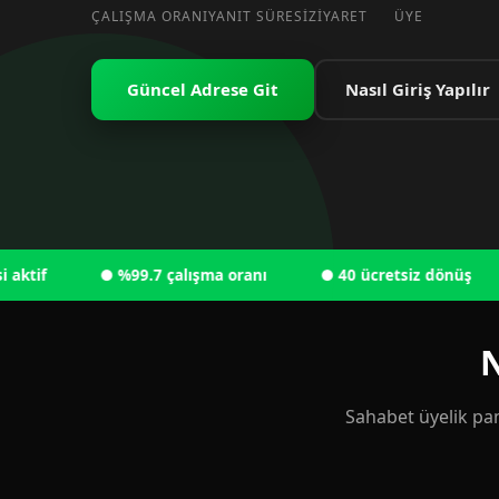
ÇALIŞMA ORANI
YANIT SÜRESI
ZIYARET
ÜYE
Güncel Adrese Git
Nasıl Giriş Yapılır
● %99.7 çalışma oranı
● 40 ücretsiz dönüş
● 
N
Sahabet üyelik pan