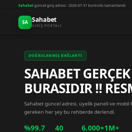
Sahabet
güncel giriş adresi · 2026-07-31 kontrolü tamamlandı
Sahabet
SA
GIRIŞ PORTALI
DOĞRULANMIŞ BAĞLANTI
SAHABET GERÇEK
BURASIDIR !! RES
Sahabet güncel adresi, üyelik paneli ve mobil
gereken her şey bu rehberde derlendi.
%99.7
40
6.000+
1M+