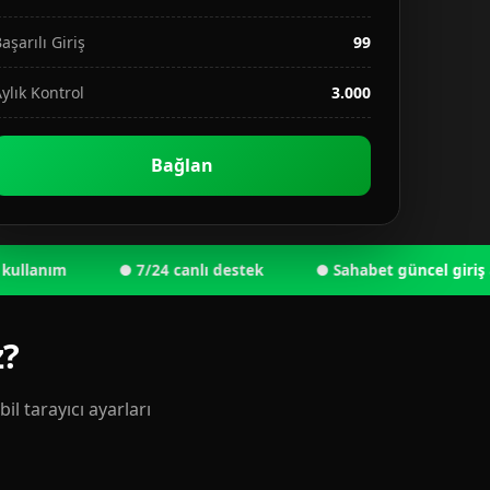
aşarılı Giriş
99
ylık Kontrol
3.000
Bağlan
nım
● 7/24 canlı destek
● Sahabet güncel giriş adresi
z?
l tarayıcı ayarları