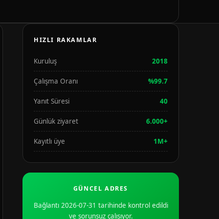
HIZLI RAKAMLAR
Kuruluş
2018
Çalışma Oranı
%99.7
Yanıt Süresi
40
Günlük ziyaret
6.000+
Kayıtlı üye
1M+
GÜNCEL ADRES
Bağlantı 2026-07-31 tarihinde kontrol edildi
ve sorunsuz çalışıyor.