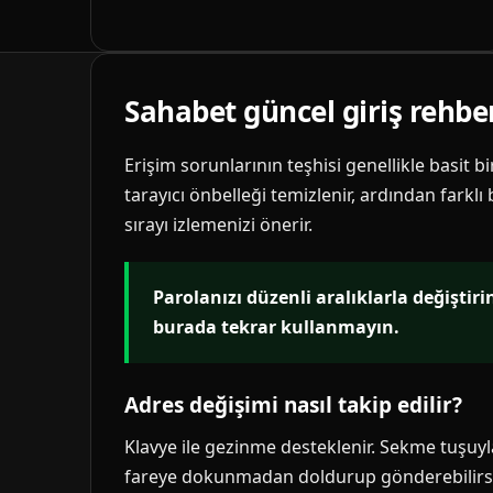
Sahabet güncel giriş rehbe
Erişim sorunlarının teşhisi genellikle basit b
tarayıcı önbelleği temizlenir, ardından farklı
sırayı izlemenizi önerir.
Parolanızı düzenli aralıklarla değiştir
burada tekrar kullanmayın.
Adres değişimi nasıl takip edilir?
Klavye ile gezinme desteklenir. Sekme tuşuyla 
fareye dokunmadan doldurup gönderebilirsi