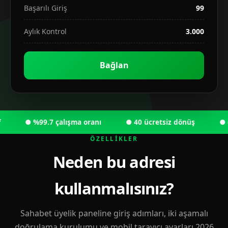
Başarılı Giriş
99
Aylık Kontrol
3.000
Bağlan
● %99.7 çalışma oranı
● 40 ücretsiz dönüş
● 6.00
ÖZELLIKLER
Neden bu adresi
kullanmalısınız?
Sahabet üyelik paneline giriş adımları, iki aşamalı
doğrulama kurulumu ve mobil tarayıcı ayarları 2026