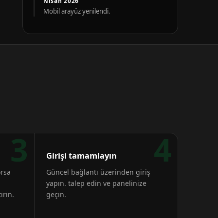
Nisan 2026
Mobil arayüz yenilendi.
3
4
Girişi tamamlayın
orsa
Güncel bağlantı üzerinden giriş
yapın. talep edin ve panelinize
irin.
geçin.