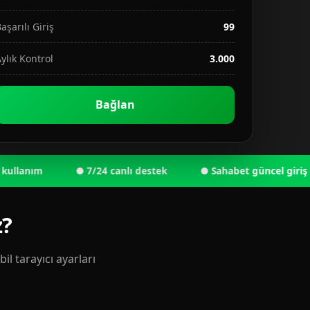
aşarılı Giriş
99
ylık Kontrol
3.000
Bağlan
nım
● 7/24 canlı destek
● Sahabet güncel giriş adresi
z?
l tarayıcı ayarları