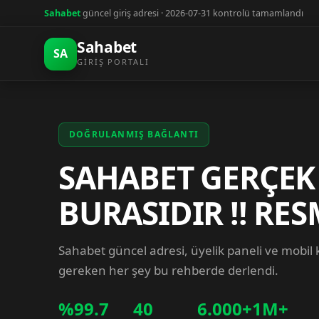
Sahabet
güncel giriş adresi · 2026-07-31 kontrolü tamamlandı
Sahabet
SA
GIRIŞ PORTALI
DOĞRULANMIŞ BAĞLANTI
SAHABET GERÇEK
BURASIDIR !! RES
Sahabet güncel adresi, üyelik paneli ve mobil
gereken her şey bu rehberde derlendi.
%99.7
40
6.000+
1M+