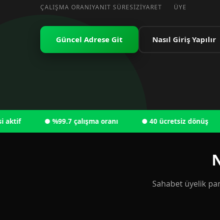
ÇALIŞMA ORANI
YANIT SÜRESI
ZIYARET
ÜYE
Güncel Adrese Git
Nasıl Giriş Yapılır
● %99.7 çalışma oranı
● 40 ücretsiz dönüş
● 
N
Sahabet üyelik pan