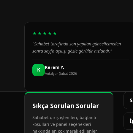
★★★★★
"Sahabet tarafında son yapılan güncellemeden
sonra sayfa açılışı gözle görülür hızlandı."
Kerem Y.
K
Antalya · Şubat 2026
S
Sıkça Sorulan Sorular
G
Sahabet giriş işlemleri, bağlantı
d
İ
koşulları ve panel seçenekleri
hakkında en çok merak edilenler.