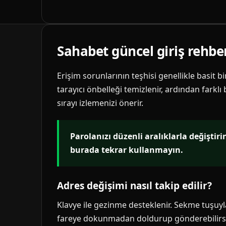
Sahabet güncel giriş rehbe
Erişim sorunlarının teşhisi genellikle basit b
tarayıcı önbelleği temizlenir, ardından farklı
sırayı izlemenizi önerir.
Parolanızı düzenli aralıklarla değiştir
burada tekrar kullanmayın.
Adres değişimi nasıl takip edilir?
Klavye ile gezinme desteklenir. Sekme tuşuyla 
fareye dokunmadan doldurup gönderebilirsi