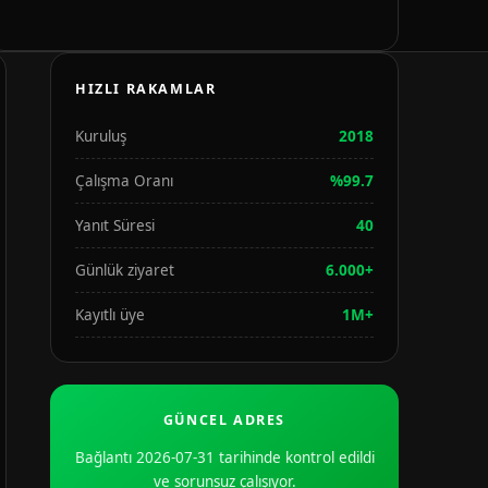
HIZLI RAKAMLAR
Kuruluş
2018
Çalışma Oranı
%99.7
Yanıt Süresi
40
Günlük ziyaret
6.000+
Kayıtlı üye
1M+
GÜNCEL ADRES
Bağlantı 2026-07-31 tarihinde kontrol edildi
ve sorunsuz çalışıyor.