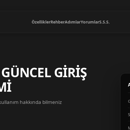
Özellikler
Rehber
Adımlar
Yorumlar
S.S.S.
 GÜNCEL GİRİŞ
Mİ
 kullanım hakkında bilmeniz
S