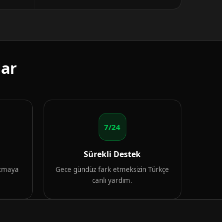
lar
7/24
Sürekli Destek
artmaya
Gece gündüz fark etmeksizin Türkçe
canlı yardım.