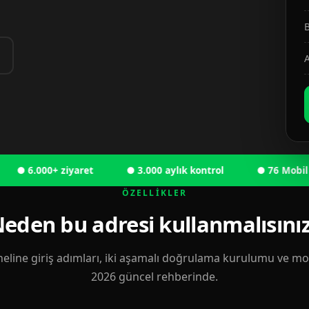
B
A
6.000+ ziyaret
● 3.000 aylık kontrol
● 76 Mobil kulla
ÖZELLIKLER
eden bu adresi kullanmalısını
eline giriş adımları, iki aşamalı doğrulama kurulumu ve mobi
2026 güncel rehberinde.