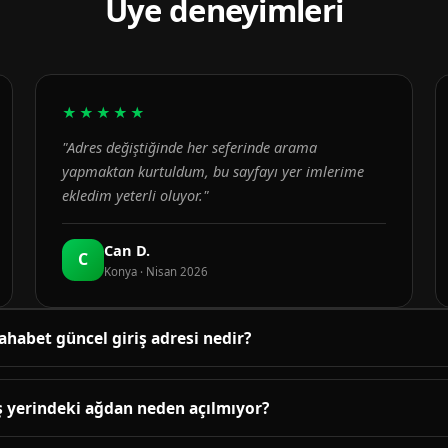
Üye deneyimleri
★★★★★
"Adres değiştiğinde her seferinde arama
yapmaktan kurtuldum, bu sayfayı yer imlerime
ekledim yeterli oluyor."
Can D.
C
Konya · Nisan 2026
ahabet güncel giriş adresi nedir?
üncel adres bu sayfanın üst bölümündeki bağlantıda yayınlanır. B
enetlenir; adres değiştiğinde sayfa yenilenir.
ş yerindeki ağdan neden açılmıyor?