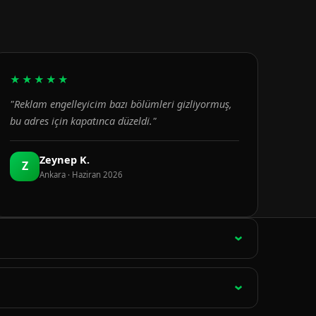
★★★★★
"Reklam engelleyicim bazı bölümleri gizliyormuş,
bu adres için kapatınca düzeldi."
Zeynep K.
Z
Ankara · Haziran 2026
ağlantı 15 dakikada bir otomatik olarak