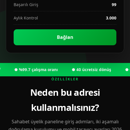
Başarılı Giriş
99
Aylık Kontrol
3.000
Bağlan
● %99.7 çalışma oranı
● 40 ücretsiz dönüş
● 6.00
ÖZELLIKLER
Neden bu adresi
kullanmalısınız?
Sahabet üyelik paneline giriş adımları, iki aşamalı
doğrulama kurulumu ve mobil tarayıcı ayarları 2026