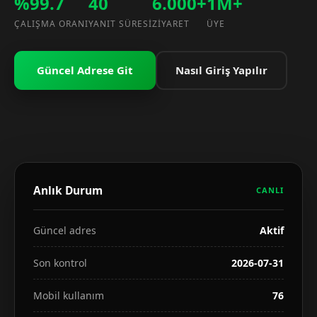
%99.7
40
6.000+
1M+
ÇALIŞMA ORANI
YANIT SÜRESI
ZIYARET
ÜYE
Güncel Adrese Git
Nasıl Giriş Yapılır
Anlık Durum
CANLI
Güncel adres
Aktif
Son kontrol
2026-07-31
Mobil kullanım
76