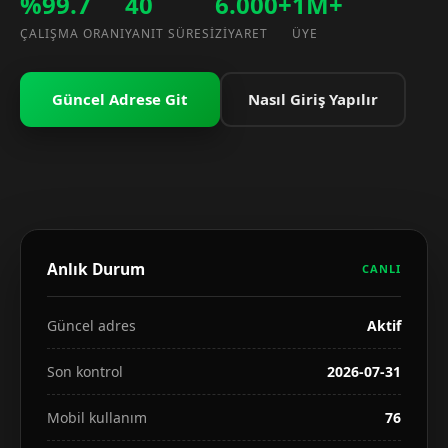
%99.7
40
6.000+
1M+
ÇALIŞMA ORANI
YANIT SÜRESI
ZIYARET
ÜYE
Güncel Adrese Git
Nasıl Giriş Yapılır
Anlık Durum
CANLI
Güncel adres
Aktif
Son kontrol
2026-07-31
Mobil kullanım
76