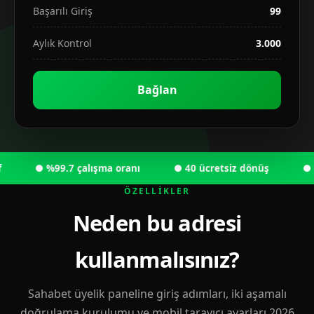
Başarılı Giriş
99
Aylık Kontrol
3.000
Bağlan
● %99.7 çalışma oranı
● 40 ücretsiz dönüş
● 6.00
ÖZELLIKLER
Neden bu adresi
kullanmalısınız?
Sahabet üyelik paneline giriş adımları, iki aşamalı
doğrulama kurulumu ve mobil tarayıcı ayarları 2026