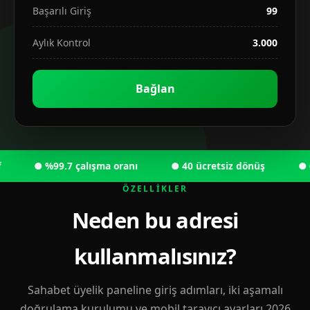
Başarılı Giriş
99
Aylık Kontrol
3.000
Bağlan
● %99.7 çalışma oranı
● 40 ücretsiz dönüş
● 6.00
ÖZELLIKLER
Neden bu adresi
kullanmalısınız?
Sahabet üyelik paneline giriş adımları, iki aşamalı
doğrulama kurulumu ve mobil tarayıcı ayarları 2026