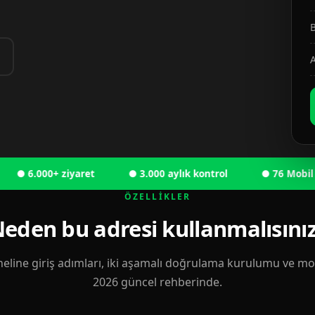
B
A
6.000+ ziyaret
● 3.000 aylık kontrol
● 76 Mobil kulla
ÖZELLIKLER
eden bu adresi kullanmalısını
eline giriş adımları, iki aşamalı doğrulama kurulumu ve mobi
2026 güncel rehberinde.