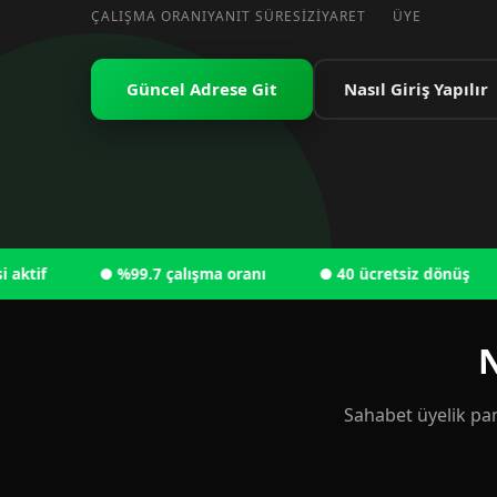
ÇALIŞMA ORANI
YANIT SÜRESI
ZIYARET
ÜYE
Güncel Adrese Git
Nasıl Giriş Yapılır
● %99.7 çalışma oranı
● 40 ücretsiz dönüş
● 
N
Sahabet üyelik pan