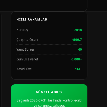
HIZLI RAKAMLAR
Kuruluş
2018
Çalışma Oranı
%99.7
Yanıt Süresi
40
Günlük ziyaret
6.000+
Kayıtlı üye
1M+
GÜNCEL ADRES
Bağlantı 2026-07-31 tarihinde kontrol edildi
ve sorunsuz çalışıyor.