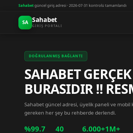
Sahabet
güncel giriş adresi · 2026-07-31 kontrolü tamamlandı
Sahabet
SA
GIRIŞ PORTALI
DOĞRULANMIŞ BAĞLANTI
SAHABET GERÇEK
BURASIDIR !! RES
Sahabet güncel adresi, üyelik paneli ve mobil
gereken her şey bu rehberde derlendi.
%99.7
40
6.000+
1M+