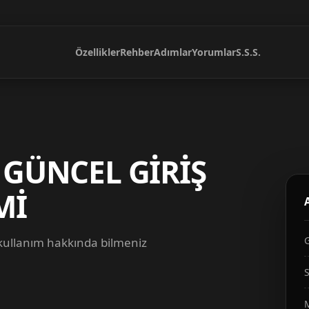
Özellikler
Rehber
Adımlar
Yorumlar
S.S.S.
 GÜNCEL GİRİŞ
Mİ
 kullanım hakkında bilmeniz
S