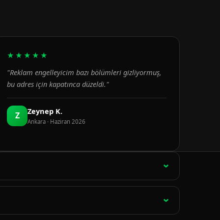
★★★★★
"Reklam engelleyicim bazı bölümleri gizliyormuş,
bu adres için kapatınca düzeldi."
Zeynep K.
Z
Ankara · Haziran 2026
ağlantı 15 dakikada bir otomatik olarak