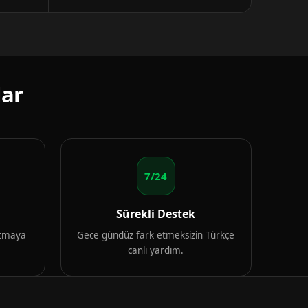
lar
7/24
Sürekli Destek
artmaya
Gece gündüz fark etmeksizin Türkçe
canlı yardım.