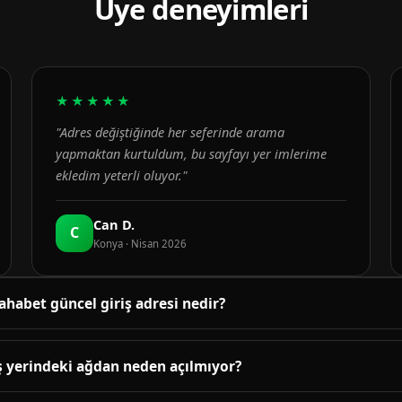
Üye deneyimleri
★★★★★
"Adres değiştiğinde her seferinde arama
yapmaktan kurtuldum, bu sayfayı yer imlerime
ekledim yeterli oluyor."
Can D.
C
Konya · Nisan 2026
ahabet güncel giriş adresi nedir?
üncel adres bu sayfanın üst bölümündeki bağlantıda yayınlanır. B
enetlenir; adres değiştiğinde sayfa yenilenir.
ş yerindeki ağdan neden açılmıyor?