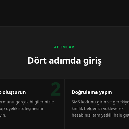
ADIMLAR
Dört adımda giriş
2
 oluşturun
Doğrulama yapın
formunu gerçek bilgilerinizle
SMS kodunu girin ve gerekiy
up üyelik sözleşmesini
kimlik belgenizi yükleyerek
yın.
hesabınızı tam yetkili hale get