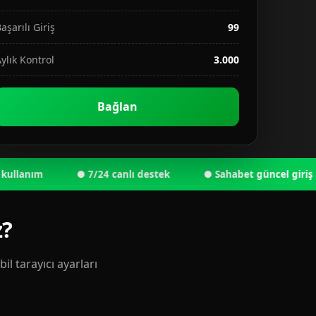
aşarılı Giriş
99
ylık Kontrol
3.000
Bağlan
nım
● 7/24 canlı destek
● Sahabet güncel giriş adresi
z?
l tarayıcı ayarları