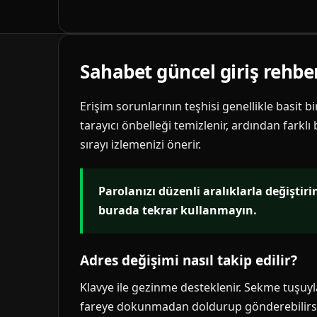
Sahabet güncel giriş rehbe
Erişim sorunlarının teşhisi genellikle basit b
tarayıcı önbelleği temizlenir, ardından farklı
sırayı izlemenizi önerir.
Parolanızı düzenli aralıklarla değiştir
burada tekrar kullanmayın.
Adres değişimi nasıl takip edilir?
Klavye ile gezinme desteklenir. Sekme tuşuyla 
fareye dokunmadan doldurup gönderebilirsi