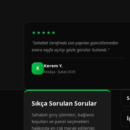
★★★★★
"Sahabet tarafında son yapılan güncellemeden
sonra sayfa açılışı gözle görülür hızlandı."
Kerem Y.
K
Antalya · Şubat 2026
S
Sıkça Sorulan Sorular
G
Sahabet giriş işlemleri, bağlantı
d
İ
koşulları ve panel seçenekleri
hakkında en çok merak edilenler.