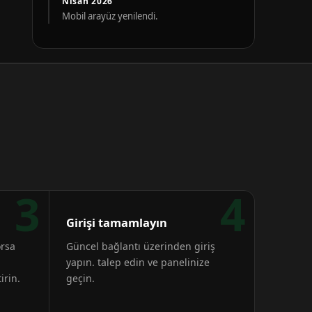
Nisan 2026
Mobil arayüz yenilendi.
3
4
Girişi tamamlayın
orsa
Güncel bağlantı üzerinden giriş
yapın. talep edin ve panelinize
irin.
geçin.