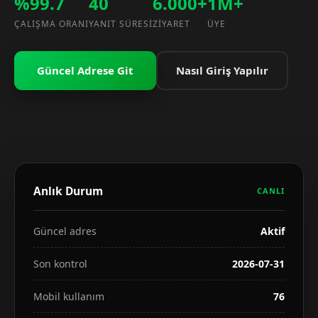
%99.7
40
6.000+
1M+
ÇALIŞMA ORANI
YANIT SÜRESI
ZIYARET
ÜYE
Güncel Adrese Git
Nasıl Giriş Yapılır
Anlık Durum
CANLI
Güncel adres
Aktif
Son kontrol
2026-07-31
Mobil kullanım
76