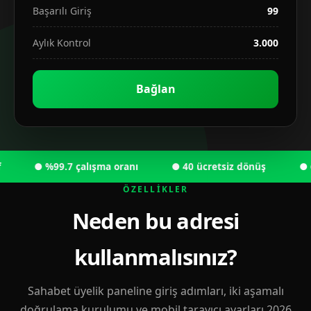
Başarılı Giriş
99
Aylık Kontrol
3.000
Bağlan
● %99.7 çalışma oranı
● 40 ücretsiz dönüş
● 6.00
ÖZELLIKLER
Neden bu adresi
kullanmalısınız?
Sahabet üyelik paneline giriş adımları, iki aşamalı
doğrulama kurulumu ve mobil tarayıcı ayarları 2026