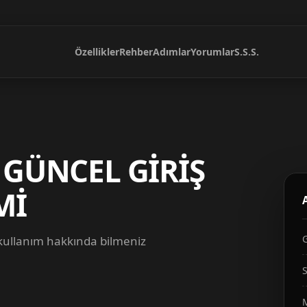
Özellikler
Rehber
Adımlar
Yorumlar
S.S.S.
 GÜNCEL GİRİŞ
Mİ
 kullanım hakkında bilmeniz
S