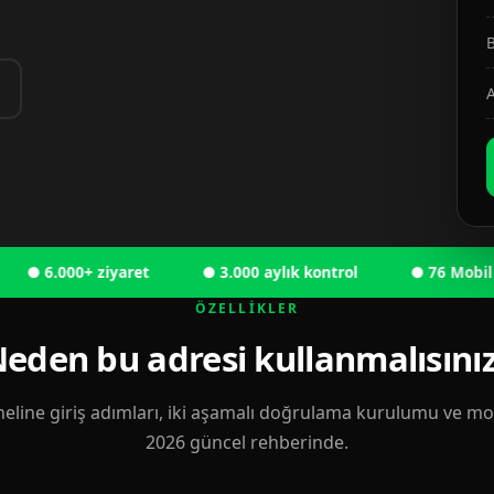
B
A
6.000+ ziyaret
● 3.000 aylık kontrol
● 76 Mobil kulla
ÖZELLIKLER
eden bu adresi kullanmalısını
eline giriş adımları, iki aşamalı doğrulama kurulumu ve mobi
2026 güncel rehberinde.