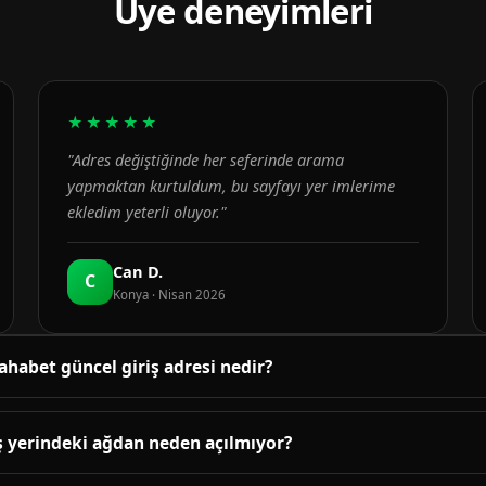
Üye deneyimleri
★★★★★
"Adres değiştiğinde her seferinde arama
yapmaktan kurtuldum, bu sayfayı yer imlerime
ekledim yeterli oluyor."
Can D.
C
Konya · Nisan 2026
ahabet güncel giriş adresi nedir?
üncel adres bu sayfanın üst bölümündeki bağlantıda yayınlanır. B
enetlenir; adres değiştiğinde sayfa yenilenir.
ş yerindeki ağdan neden açılmıyor?