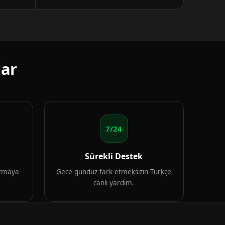
lar
7/24
Sürekli Destek
artmaya
Gece gündüz fark etmeksizin Türkçe
canlı yardım.