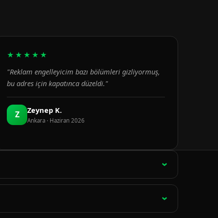
★★★★★
"Reklam engelleyicim bazı bölümleri gizliyormuş,
bu adres için kapatınca düzeldi."
Zeynep K.
Z
Ankara · Haziran 2026
ağlantı 15 dakikada bir otomatik olarak