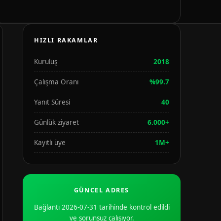
HIZLI RAKAMLAR
Kuruluş
2018
Çalışma Oranı
%99.7
Yanıt Süresi
40
Günlük ziyaret
6.000+
Kayıtlı üye
1M+
GÜNCEL ADRES
Bağlantı 2026-07-31 tarihinde kontrol edildi
ve sorunsuz çalışıyor.