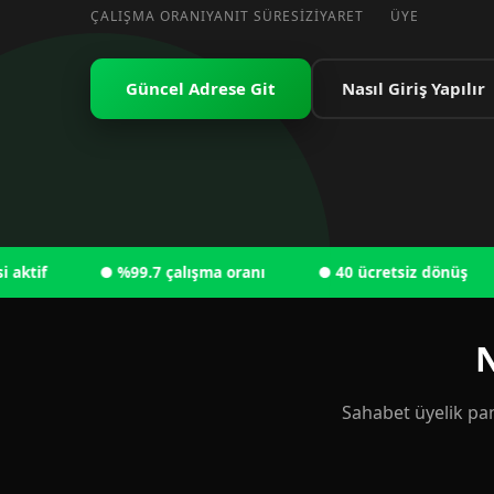
ÇALIŞMA ORANI
YANIT SÜRESI
ZIYARET
ÜYE
Güncel Adrese Git
Nasıl Giriş Yapılır
f
● %99.7 çalışma oranı
● 40 ücretsiz dönüş
● 
N
Sahabet üyelik pan