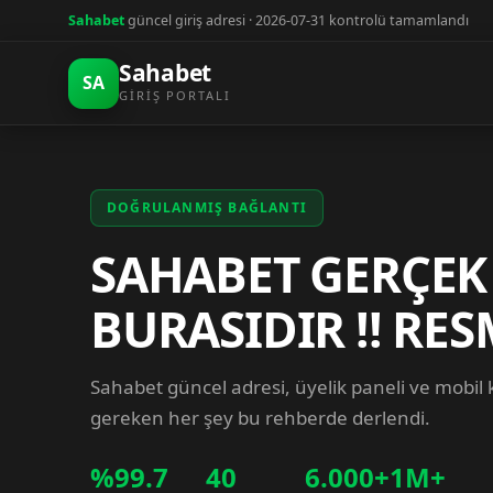
Sahabet
güncel giriş adresi · 2026-07-31 kontrolü tamamlandı
Sahabet
SA
GIRIŞ PORTALI
DOĞRULANMIŞ BAĞLANTI
SAHABET GERÇEK
BURASIDIR !! RES
Sahabet güncel adresi, üyelik paneli ve mobil
gereken her şey bu rehberde derlendi.
%99.7
40
6.000+
1M+