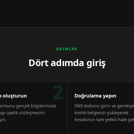
ADIMLAR
Dört adımda giriş
2
 oluşturun
Doğrulama yapın
formunu gerçek bilgilerinizle
SMS kodunu girin ve gerekiy
up üyelik sözleşmesini
kimlik belgenizi yükleyerek
yın.
hesabınızı tam yetkili hale get