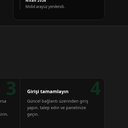
Nisan 2026
Mobil arayüz yenilendi.
3
4
Girişi tamamlayın
orsa
Güncel bağlantı üzerinden giriş
yapın. talep edin ve panelinize
irin.
geçin.