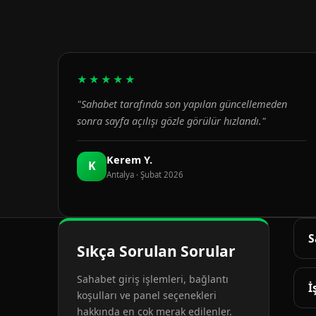
★★★★★
"Sahabet tarafında son yapılan güncellemeden
sonra sayfa açılışı gözle görülür hızlandı."
Kerem Y.
K
Antalya · Şubat 2026
S
Sıkça Sorulan Sorular
G
Sahabet giriş işlemleri, bağlantı
d
İ
koşulları ve panel seçenekleri
hakkında en çok merak edilenler.