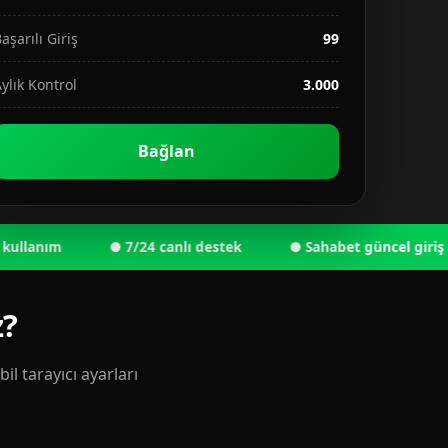
aşarılı Giriş
99
ylık Kontrol
3.000
Bağlan
nım
● 7/24 canlı destek
● Sahabet güncel giriş adresi
z?
l tarayıcı ayarları