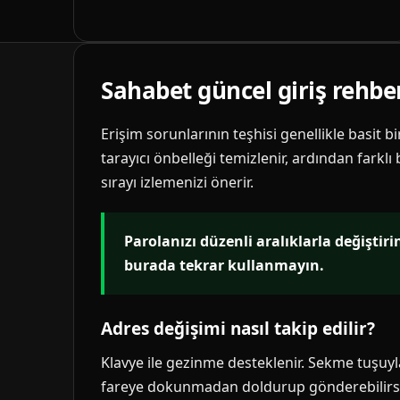
Sahabet güncel giriş rehbe
Erişim sorunlarının teşhisi genellikle basit b
tarayıcı önbelleği temizlenir, ardından farklı
sırayı izlemenizi önerir.
Parolanızı düzenli aralıklarla değiştir
burada tekrar kullanmayın.
Adres değişimi nasıl takip edilir?
Klavye ile gezinme desteklenir. Sekme tuşuyla 
fareye dokunmadan doldurup gönderebilirsi