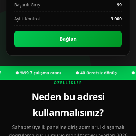
Başarılı Giriş
99
Aylık Kontrol
3.000
Bağlan
● %99.7 çalışma oranı
● 40 ücretsiz dönüş
● 6.0
ÖZELLIKLER
Neden bu adresi
kullanmalısınız?
Sahabet üyelik paneline giriş adımları, iki aşamalı
doğrulama kurulumu ve mobil tarayıcı ayarları 2026