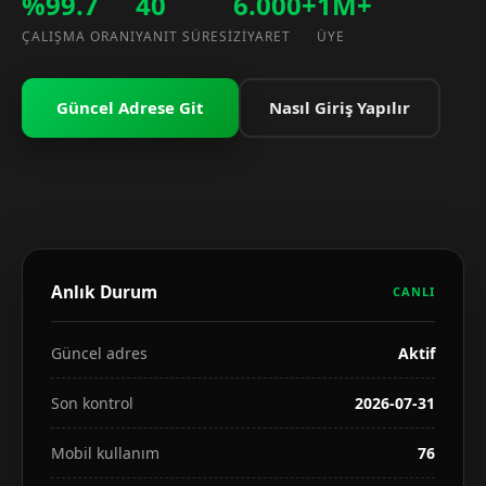
%99.7
40
6.000+
1M+
ÇALIŞMA ORANI
YANIT SÜRESI
ZIYARET
ÜYE
Güncel Adrese Git
Nasıl Giriş Yapılır
Anlık Durum
CANLI
Güncel adres
Aktif
Son kontrol
2026-07-31
Mobil kullanım
76