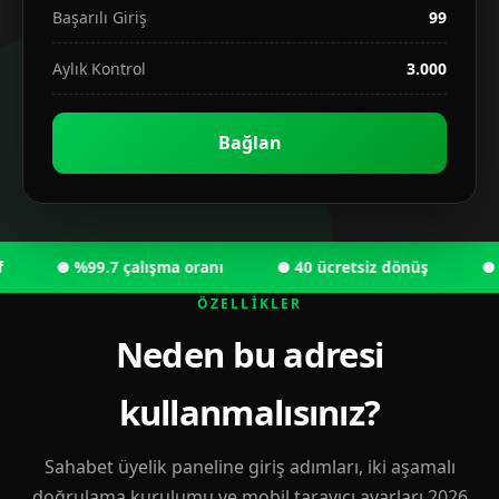
Başarılı Giriş
99
Aylık Kontrol
3.000
Bağlan
● %99.7 çalışma oranı
● 40 ücretsiz dönüş
● 6.0
ÖZELLIKLER
Neden bu adresi
kullanmalısınız?
Sahabet üyelik paneline giriş adımları, iki aşamalı
doğrulama kurulumu ve mobil tarayıcı ayarları 2026