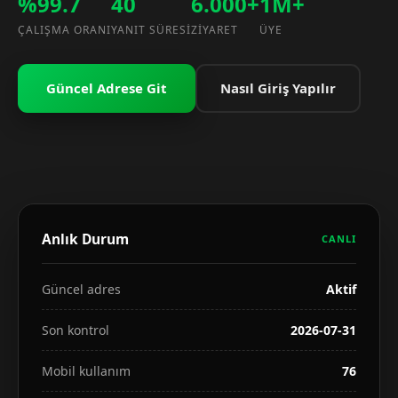
%99.7
40
6.000+
1M+
ÇALIŞMA ORANI
YANIT SÜRESI
ZIYARET
ÜYE
Güncel Adrese Git
Nasıl Giriş Yapılır
Anlık Durum
CANLI
Güncel adres
Aktif
Son kontrol
2026-07-31
Mobil kullanım
76