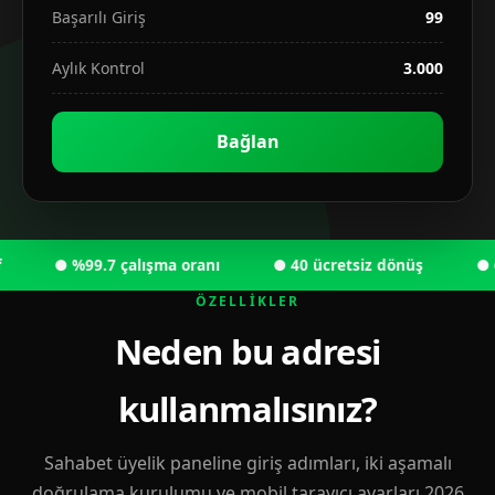
Başarılı Giriş
99
Aylık Kontrol
3.000
Bağlan
● %99.7 çalışma oranı
● 40 ücretsiz dönüş
● 6.00
ÖZELLIKLER
Neden bu adresi
kullanmalısınız?
Sahabet üyelik paneline giriş adımları, iki aşamalı
doğrulama kurulumu ve mobil tarayıcı ayarları 2026