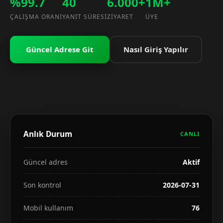
%99.7
40
6.000+
1M+
ÇALIŞMA ORANI
YANIT SÜRESI
ZIYARET
ÜYE
Güncel Adrese Git
Nasıl Giriş Yapılır
Anlık Durum
CANLI
Güncel adres
Aktif
Son kontrol
2026-07-31
Mobil kullanım
76