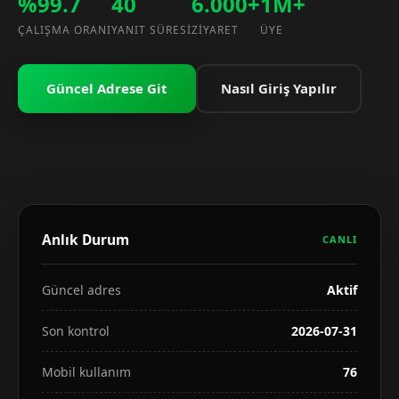
%99.7
40
6.000+
1M+
ÇALIŞMA ORANI
YANIT SÜRESI
ZIYARET
ÜYE
Güncel Adrese Git
Nasıl Giriş Yapılır
Anlık Durum
CANLI
Güncel adres
Aktif
Son kontrol
2026-07-31
Mobil kullanım
76