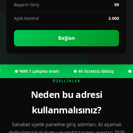
Başarılı Giriş
99
Aylık Kontrol
3.000
Bağlan
● %99.7 çalışma oranı
● 40 ücretsiz dönüş
● 6.00
ÖZELLIKLER
Neden bu adresi
kullanmalısınız?
Sahabet üyelik paneline giriş adımları, iki aşamalı
doğrulama kurulumu ve mobil tarayıcı ayarları 2026