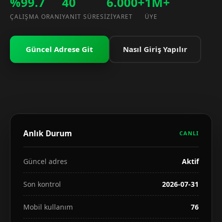
%99.7
40
6.000+
1M+
ÇALIŞMA ORANI
YANIT SÜRESI
ZIYARET
ÜYE
Güncel Adrese Git
Nasıl Giriş Yapılır
Anlık Durum
CANLI
Güncel adres
Aktif
Son kontrol
2026-07-31
Mobil kullanım
76