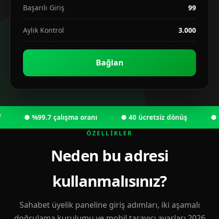
Başarılı Giriş
99
Aylık Kontrol
3.000
Bağlan
● %99.7 çalışma oranı
● 40 ücretsiz dönüş
● 6.00
ÖZELLIKLER
Neden bu adresi
kullanmalısınız?
Sahabet üyelik paneline giriş adımları, iki aşamalı
doğrulama kurulumu ve mobil tarayıcı ayarları 2026