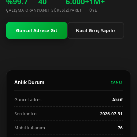
%99.7
40
6.000+
1M+
ÇALIŞMA ORANI
YANIT SÜRESI
ZIYARET
ÜYE
Güncel Adrese Git
Nasıl Giriş Yapılır
Anlık Durum
CANLI
Güncel adres
Aktif
Son kontrol
2026-07-31
Mobil kullanım
76