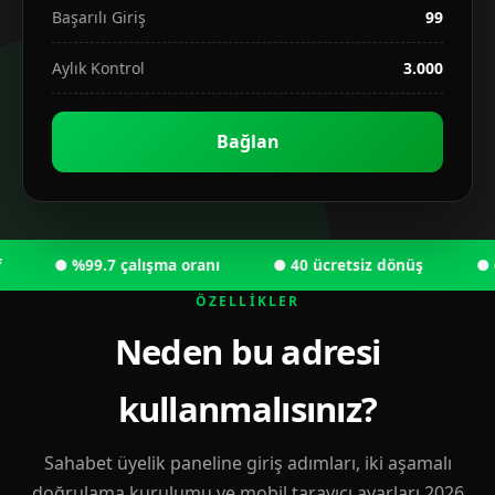
Başarılı Giriş
99
Aylık Kontrol
3.000
Bağlan
● %99.7 çalışma oranı
● 40 ücretsiz dönüş
● 6.00
ÖZELLIKLER
Neden bu adresi
kullanmalısınız?
Sahabet üyelik paneline giriş adımları, iki aşamalı
doğrulama kurulumu ve mobil tarayıcı ayarları 2026