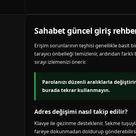
Sahabet güncel giriş rehbe
Erişim sorunlarının teşhisi genellikle basit b
tarayıcı önbelleği temizlenir, ardından farklı
sırayı izlemenizi önerir.
Parolanızı düzenli aralıklarla değiştir
burada tekrar kullanmayın.
Adres değişimi nasıl takip edilir?
Klavye ile gezinme desteklenir. Sekme tuşuyla 
fareye dokunmadan doldurup gönderebilirsi