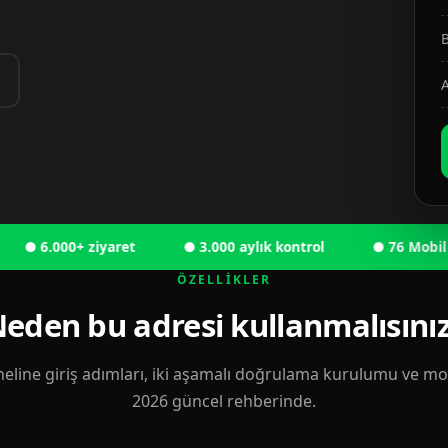
B
A
6.000+ ziyaret
● 3.000 aylık kontrol
● 76 Mobil kulla
ÖZELLIKLER
eden bu adresi kullanmalısını
eline giriş adımları, iki aşamalı doğrulama kurulumu ve mobi
2026 güncel rehberinde.