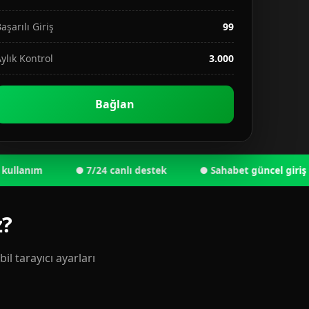
aşarılı Giriş
99
ylık Kontrol
3.000
Bağlan
nım
● 7/24 canlı destek
● Sahabet güncel giriş adresi
z?
l tarayıcı ayarları