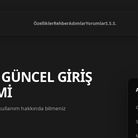
Özellikler
Rehber
Adımlar
Yorumlar
S.S.S.
 GÜNCEL GİRİŞ
Mİ
 kullanım hakkında bilmeniz
S