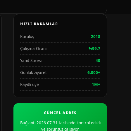
HIZLI RAKAMLAR
Kuruluş
2018
Çalışma Oranı
%99.7
Yanıt Süresi
40
Günlük ziyaret
6.000+
Kayıtlı üye
1M+
GÜNCEL ADRES
Bağlantı 2026-07-31 tarihinde kontrol edildi
ve sorunsuz çalışıyor.