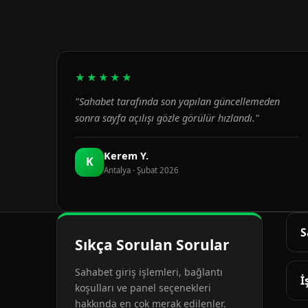
★★★★★
"Sahabet tarafında son yapılan güncellemeden
sonra sayfa açılışı gözle görülür hızlandı."
Kerem Y.
K
Antalya · Şubat 2026
S
Sıkça Sorulan Sorular
G
Sahabet giriş işlemleri, bağlantı
d
İ
koşulları ve panel seçenekleri
hakkında en çok merak edilenler.