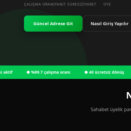
ÇALIŞMA ORANI
YANIT SÜRESI
ZIYARET
ÜYE
Güncel Adrese Git
Nasıl Giriş Yapılır
● %99.7 çalışma oranı
● 40 ücretsiz dönüş
● 
N
Sahabet üyelik pan