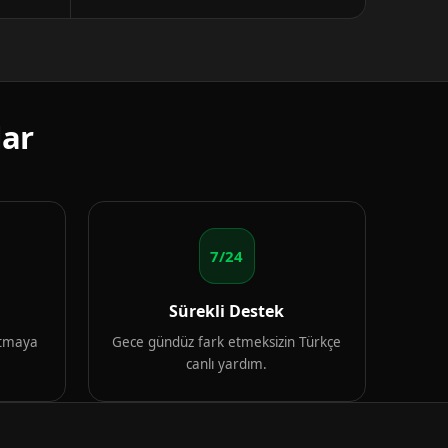
lar
7/24
Sürekli Destek
artmaya
Gece gündüz fark etmeksizin Türkçe
canlı yardım.