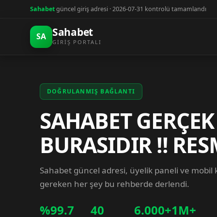
Sahabet
güncel giriş adresi · 2026-07-31 kontrolü tamamlandı
Sahabet
SA
GIRIŞ PORTALI
DOĞRULANMIŞ BAĞLANTI
SAHABET GERÇEK
BURASIDIR !! RES
Sahabet güncel adresi, üyelik paneli ve mobil
gereken her şey bu rehberde derlendi.
%99.7
40
6.000+
1M+