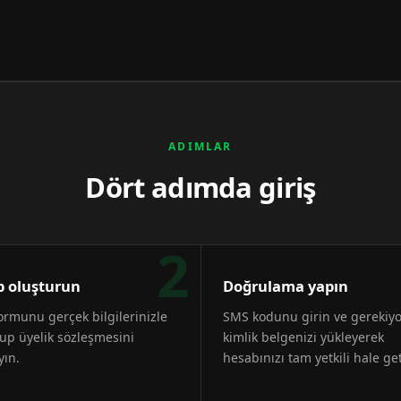
ADIMLAR
Dört adımda giriş
2
 oluşturun
Doğrulama yapın
formunu gerçek bilgilerinizle
SMS kodunu girin ve gerekiy
up üyelik sözleşmesini
kimlik belgenizi yükleyerek
yın.
hesabınızı tam yetkili hale get