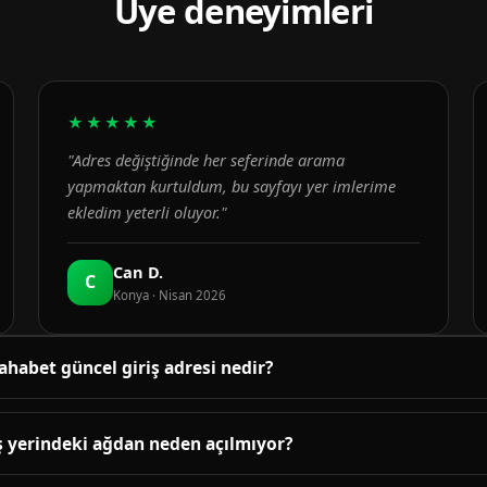
Üye deneyimleri
★★★★★
"Adres değiştiğinde her seferinde arama
yapmaktan kurtuldum, bu sayfayı yer imlerime
ekledim yeterli oluyor."
Can D.
C
Konya · Nisan 2026
ahabet güncel giriş adresi nedir?
üncel adres bu sayfanın üst bölümündeki bağlantıda yayınlanır. B
enetlenir; adres değiştiğinde sayfa yenilenir.
ş yerindeki ağdan neden açılmıyor?