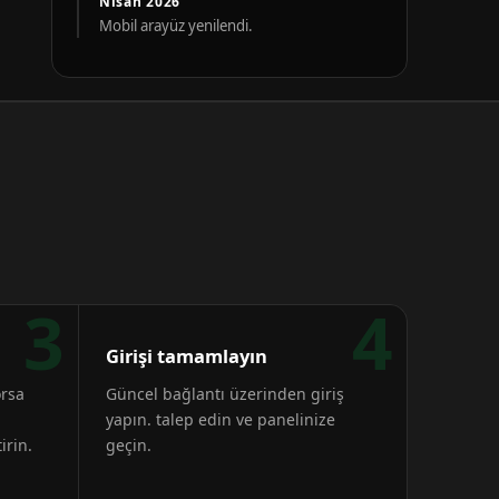
Nisan 2026
Mobil arayüz yenilendi.
3
4
Girişi tamamlayın
orsa
Güncel bağlantı üzerinden giriş
yapın. talep edin ve panelinize
irin.
geçin.