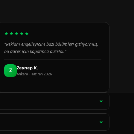
★★★★★
"Reklam engelleyicim bazı bölümleri gizliyormuş,
bu adres için kapatınca düzeldi."
Zeynep K.
Z
Ankara · Haziran 2026
ağlantı 15 dakikada bir otomatik olarak