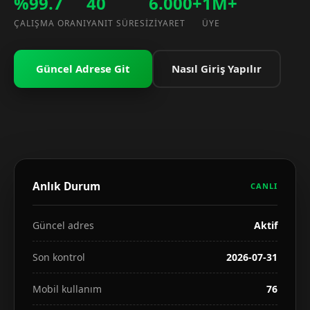
%99.7
40
6.000+
1M+
ÇALIŞMA ORANI
YANIT SÜRESI
ZIYARET
ÜYE
Güncel Adrese Git
Nasıl Giriş Yapılır
Anlık Durum
CANLI
Güncel adres
Aktif
Son kontrol
2026-07-31
Mobil kullanım
76