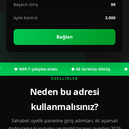
Başarılı Giriş
99
Aylık Kontrol
3.000
Bağlan
● %99.7 çalışma oranı
● 40 ücretsiz dönüş
● 6.00
ÖZELLIKLER
Neden bu adresi
kullanmalısınız?
Sahabet üyelik paneline giriş adımları, iki aşamalı
doğrulama kurulumu ve mobil tarayıcı ayarları 2026