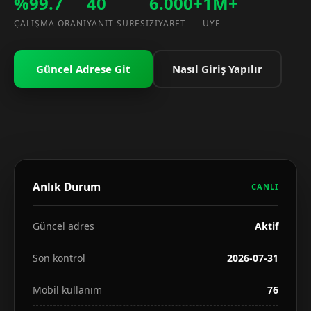
%99.7
40
6.000+
1M+
ÇALIŞMA ORANI
YANIT SÜRESI
ZIYARET
ÜYE
Güncel Adrese Git
Nasıl Giriş Yapılır
Anlık Durum
CANLI
Güncel adres
Aktif
Son kontrol
2026-07-31
Mobil kullanım
76