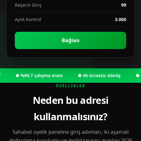
Başarılı Giriş
99
Aylık Kontrol
3.000
Bağlan
● %99.7 çalışma oranı
● 40 ücretsiz dönüş
● 6.00
ÖZELLIKLER
Neden bu adresi
kullanmalısınız?
Sahabet üyelik paneline giriş adımları, iki aşamalı
doğrulama kurulumu ve mobil tarayıcı ayarları 2026