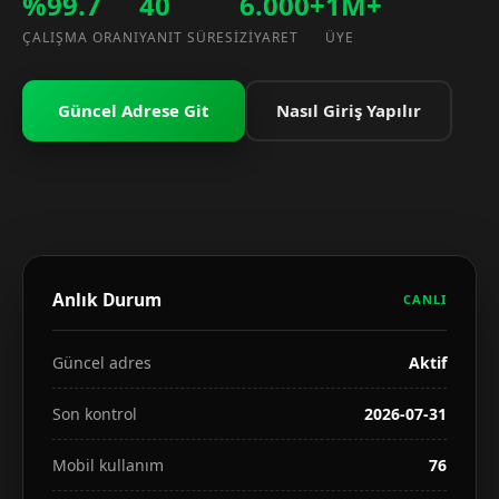
%99.7
40
6.000+
1M+
ÇALIŞMA ORANI
YANIT SÜRESI
ZIYARET
ÜYE
Güncel Adrese Git
Nasıl Giriş Yapılır
Anlık Durum
CANLI
Güncel adres
Aktif
Son kontrol
2026-07-31
Mobil kullanım
76