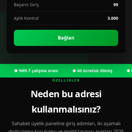
Başarılı Giriş
99
Aylık Kontrol
3.000
Bağlan
● %99.7 çalışma oranı
● 40 ücretsiz dönüş
● 6.000
ÖZELLIKLER
Neden bu adresi
kullanmalısınız?
Sahabet üyelik paneline giriş adımları, iki aşamalı
doğrulama kurulumu ve mobil tarayıcı ayarları 2026