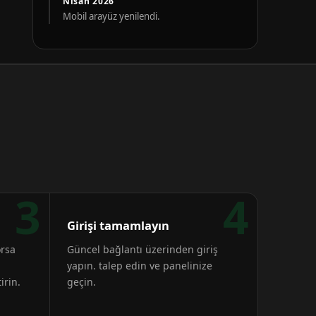
Nisan 2026
Mobil arayüz yenilendi.
3
4
Girişi tamamlayın
orsa
Güncel bağlantı üzerinden giriş
yapın. talep edin ve panelinize
irin.
geçin.