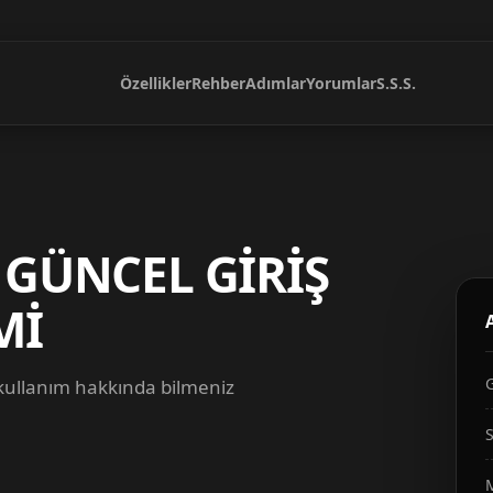
Özellikler
Rehber
Adımlar
Yorumlar
S.S.S.
 GÜNCEL GİRİŞ
Mİ
 kullanım hakkında bilmeniz
S