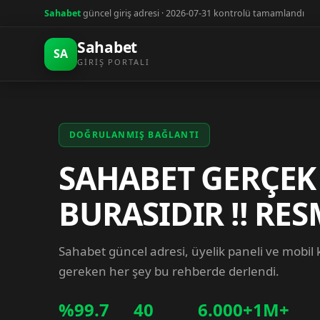
Sahabet
güncel giriş adresi · 2026-07-31 kontrolü tamamlandı
Sahabet
SA
GIRIŞ PORTALI
DOĞRULANMIŞ BAĞLANTI
SAHABET GERÇEK
BURASIDIR !! RES
Sahabet güncel adresi, üyelik paneli ve mobil
gereken her şey bu rehberde derlendi.
%99.7
40
6.000+
1M+