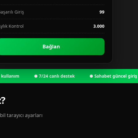
aşarılı Giriş
99
ylık Kontrol
3.000
Bağlan
anım
● 7/24 canlı destek
● Sahabet güncel giriş adres
z?
l tarayıcı ayarları