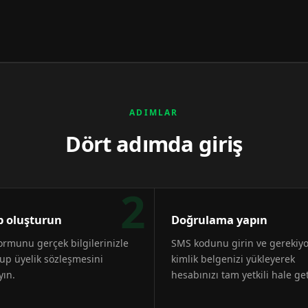
ADIMLAR
Dört adımda giriş
2
 oluşturun
Doğrulama yapın
formunu gerçek bilgilerinizle
SMS kodunu girin ve gerekiy
up üyelik sözleşmesini
kimlik belgenizi yükleyerek
yın.
hesabınızı tam yetkili hale get