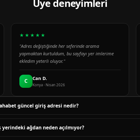
Üye deneyimleri
★★★★★
"Adres değiştiğinde her seferinde arama
yapmaktan kurtuldum, bu sayfayı yer imlerime
ekledim yeterli oluyor."
Can D.
C
Konya · Nisan 2026
ahabet güncel giriş adresi nedir?
üncel adres bu sayfanın üst bölümündeki bağlantıda yayınlanır. B
enetlenir; adres değiştiğinde sayfa yenilenir.
ş yerindeki ağdan neden açılmıyor?