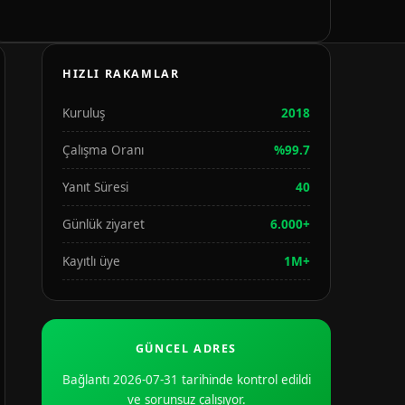
HIZLI RAKAMLAR
Kuruluş
2018
Çalışma Oranı
%99.7
Yanıt Süresi
40
Günlük ziyaret
6.000+
Kayıtlı üye
1M+
GÜNCEL ADRES
Bağlantı 2026-07-31 tarihinde kontrol edildi
ve sorunsuz çalışıyor.