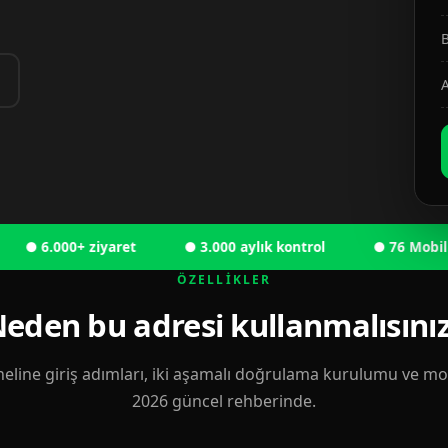
B
A
 6.000+ ziyaret
● 3.000 aylık kontrol
● 76 Mobil kull
ÖZELLIKLER
eden bu adresi kullanmalısını
eline giriş adımları, iki aşamalı doğrulama kurulumu ve mobi
2026 güncel rehberinde.