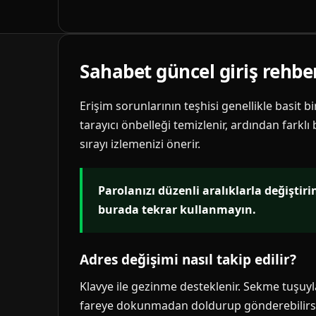
Sahabet güncel giriş rehbe
Erişim sorunlarının teşhisi genellikle basit b
tarayıcı önbelleği temizlenir, ardından farklı
sırayı izlemenizi önerir.
Parolanızı düzenli aralıklarla değiştir
burada tekrar kullanmayın.
Adres değişimi nasıl takip edilir?
Klavye ile gezinme desteklenir. Sekme tuşuyla 
fareye dokunmadan doldurup gönderebilirsi