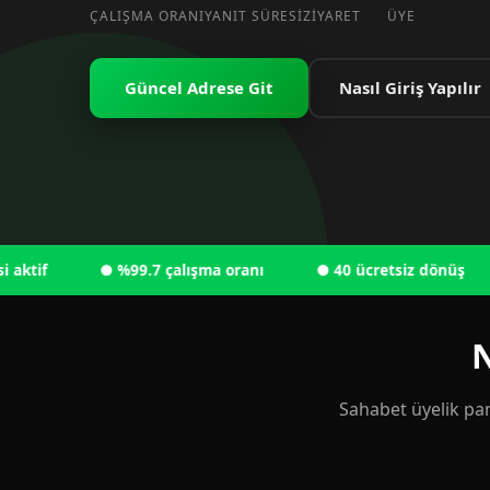
ÇALIŞMA ORANI
YANIT SÜRESI
ZIYARET
ÜYE
Güncel Adrese Git
Nasıl Giriş Yapılır
if
● %99.7 çalışma oranı
● 40 ücretsiz dönüş
●
N
Sahabet üyelik pan