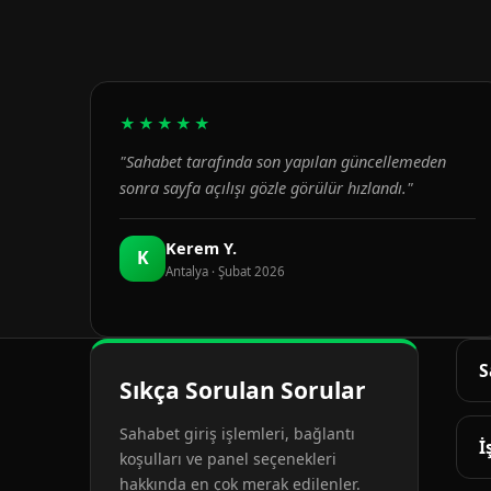
★★★★★
"Sahabet tarafında son yapılan güncellemeden
sonra sayfa açılışı gözle görülür hızlandı."
Kerem Y.
K
Antalya · Şubat 2026
S
Sıkça Sorulan Sorular
G
Sahabet giriş işlemleri, bağlantı
d
İ
koşulları ve panel seçenekleri
hakkında en çok merak edilenler.