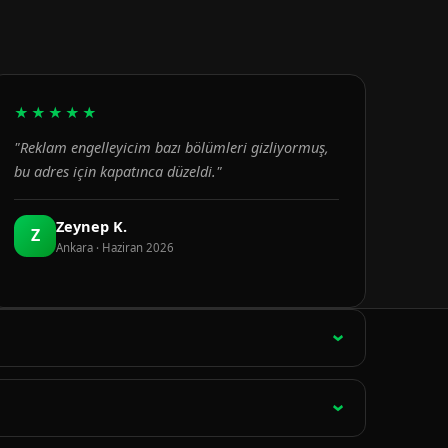
★★★★★
"Reklam engelleyicim bazı bölümleri gizliyormuş,
bu adres için kapatınca düzeldi."
Zeynep K.
Z
Ankara · Haziran 2026
ağlantı 15 dakikada bir otomatik olarak