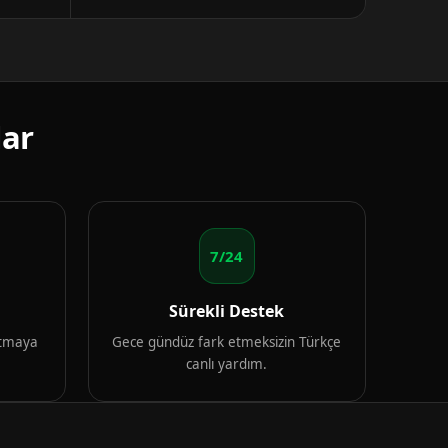
lar
7/24
Sürekli Destek
artmaya
Gece gündüz fark etmeksizin Türkçe
canlı yardım.