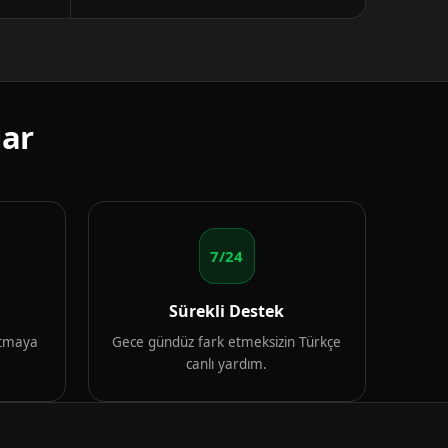
lar
7/24
Sürekli Destek
artmaya
Gece gündüz fark etmeksizin Türkçe
canlı yardım.