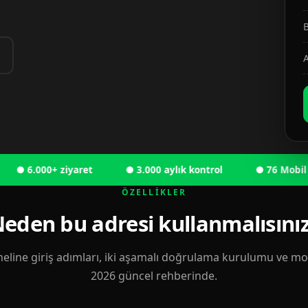
B
A
6.000+ ziyaret
● 3.000 aylık kontrol
● 76 Mobil kulla
ÖZELLIKLER
eden bu adresi kullanmalısını
eline giriş adımları, iki aşamalı doğrulama kurulumu ve mobi
2026 güncel rehberinde.