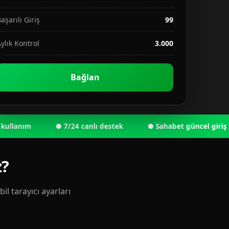
aşarılı Giriş
99
ylık Kontrol
3.000
Bağlan
nım
● 7/24 canlı destek
● Sahabet güncel giriş adresi 
z?
l tarayıcı ayarları