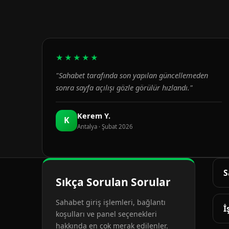
★★★★★
"Sahabet tarafında son yapılan güncellemeden
sonra sayfa açılışı gözle görülür hızlandı."
Kerem Y.
K
Antalya · Şubat 2026
S
Sıkça Sorulan Sorular
G
Sahabet giriş işlemleri, bağlantı
d
İ
koşulları ve panel seçenekleri
hakkında en çok merak edilenler.