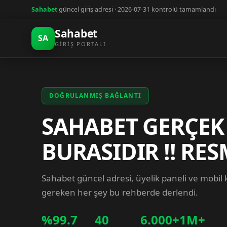
Sahabet
güncel giriş adresi · 2026-07-31 kontrolü tamamlandı
Sahabet
SA
GIRIŞ PORTALI
DOĞRULANMIŞ BAĞLANTI
SAHABET GERÇEK
BURASIDIR !! RES
Sahabet güncel adresi, üyelik paneli ve mobil
gereken her şey bu rehberde derlendi.
%99.7
40
6.000+
1M+