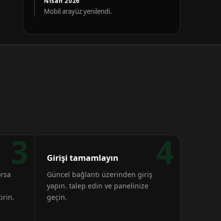
Nisan 2026
Mobil arayüz yenilendi.
3
4
Girişi tamamlayın
orsa
Güncel bağlantı üzerinden giriş
yapın. talep edin ve panelinize
irin.
geçin.