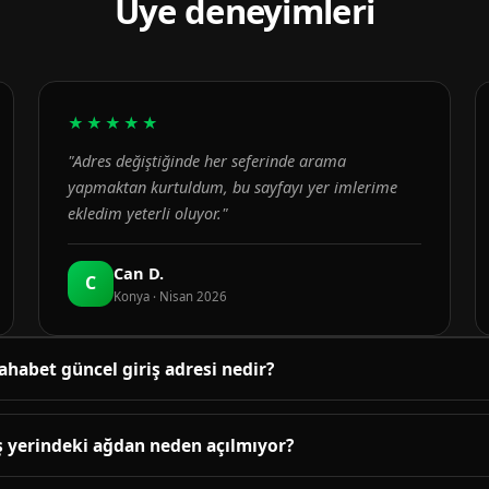
Üye deneyimleri
★★★★★
"Adres değiştiğinde her seferinde arama
yapmaktan kurtuldum, bu sayfayı yer imlerime
ekledim yeterli oluyor."
Can D.
C
Konya · Nisan 2026
ahabet güncel giriş adresi nedir?
üncel adres bu sayfanın üst bölümündeki bağlantıda yayınlanır. B
enetlenir; adres değiştiğinde sayfa yenilenir.
ş yerindeki ağdan neden açılmıyor?