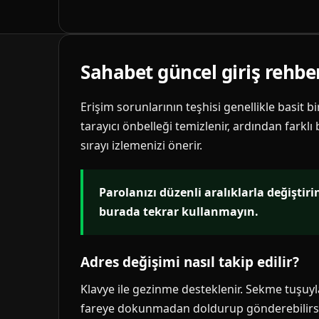
Sahabet güncel giriş rehbe
Erişim sorunlarının teşhisi genellikle basit b
tarayıcı önbelleği temizlenir, ardından farklı
sırayı izlemenizi önerir.
Parolanızı düzenli aralıklarla değiştir
burada tekrar kullanmayın.
Adres değişimi nasıl takip edilir?
Klavye ile gezinme desteklenir. Sekme tuşuyla 
fareye dokunmadan doldurup gönderebilirsi