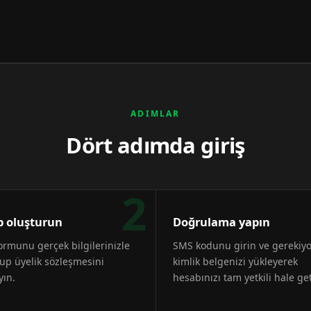
ADIMLAR
Dört adımda giriş
2
 oluşturun
Doğrulama yapın
formunu gerçek bilgilerinizle
SMS kodunu girin ve gerekiy
up üyelik sözleşmesini
kimlik belgenizi yükleyerek
yın.
hesabınızı tam yetkili hale get