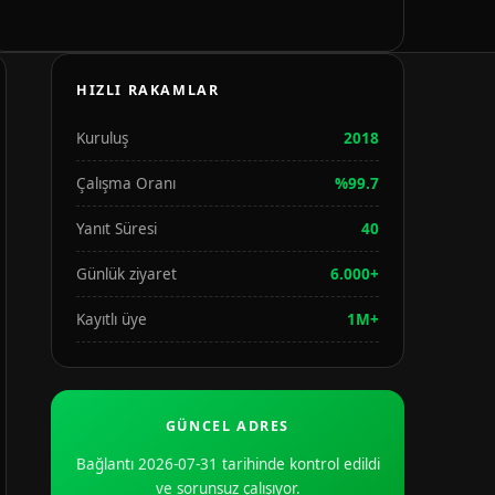
HIZLI RAKAMLAR
Kuruluş
2018
Çalışma Oranı
%99.7
Yanıt Süresi
40
Günlük ziyaret
6.000+
Kayıtlı üye
1M+
GÜNCEL ADRES
Bağlantı 2026-07-31 tarihinde kontrol edildi
ve sorunsuz çalışıyor.