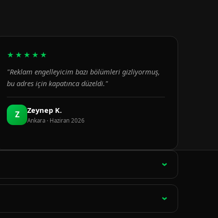
★★★★★
"Reklam engelleyicim bazı bölümleri gizliyormuş,
bu adres için kapatınca düzeldi."
Zeynep K.
Z
Ankara · Haziran 2026
ağlantı 15 dakikada bir otomatik olarak