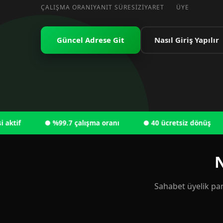
ÇALIŞMA ORANI
YANIT SÜRESI
ZIYARET
ÜYE
Güncel Adrese Git
Nasıl Giriş Yapılır
● %99.7 çalışma oranı
● 40 ücretsiz dönüş
● 
N
Sahabet üyelik pan