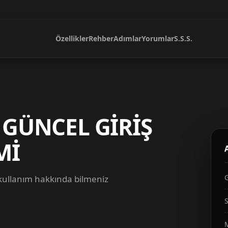
Özellikler
Rehber
Adımlar
Yorumlar
S.S.S.
 GÜNCEL GİRİŞ
Mİ
 kullanım hakkında bilmeniz
S