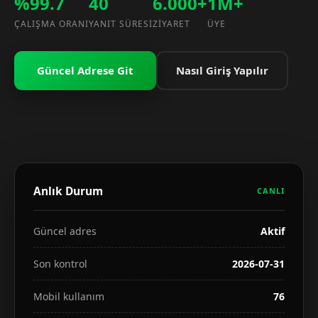
%99.7
40
6.000+
1M+
ÇALIŞMA ORANI
YANIT SÜRESI
ZIYARET
ÜYE
Güncel Adrese Git
Nasıl Giriş Yapılır
Anlık Durum
CANLI
Güncel adres
Aktif
Son kontrol
2026-07-31
Mobil kullanım
76