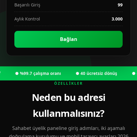
Başarılı Giriş
99
Aylık Kontrol
3.000
Bağlan
● %99.7 çalışma oranı
● 40 ücretsiz dönüş
● 6.00
ÖZELLIKLER
Neden bu adresi
kullanmalısınız?
Sahabet üyelik paneline giriş adımları, iki aşamalı
doğrulama kurulumu ve mobil tarayıcı ayarları 2026