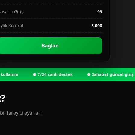
aşarılı Giriş
99
ylık Kontrol
3.000
Bağlan
nım
● 7/24 canlı destek
● Sahabet güncel giriş adresi 
z?
l tarayıcı ayarları