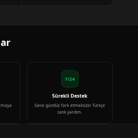
lar
7/24
Sürekli Destek
artmaya
Gece gündüz fark etmeksizin Türkçe
canlı yardım.