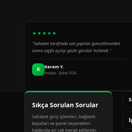
★★★★★
"Sahabet tarafında son yapılan güncellemeden
sonra sayfa açılışı gözle görülür hızlandı."
Kerem Y.
K
Antalya · Şubat 2026
S
Sıkça Sorulan Sorular
G
Sahabet giriş işlemleri, bağlantı
d
İ
koşulları ve panel seçenekleri
hakkında en çok merak edilenler.