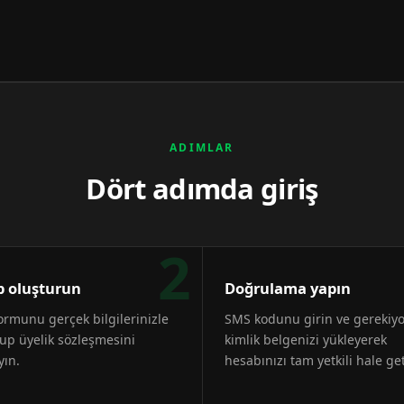
ADIMLAR
Dört adımda giriş
2
 oluşturun
Doğrulama yapın
formunu gerçek bilgilerinizle
SMS kodunu girin ve gerekiy
up üyelik sözleşmesini
kimlik belgenizi yükleyerek
yın.
hesabınızı tam yetkili hale get