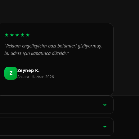
★★★★★
"Reklam engelleyicim bazı bölümleri gizliyormuş,
bu adres için kapatınca düzeldi."
Zeynep K.
Z
Ankara · Haziran 2026
ağlantı 15 dakikada bir otomatik olarak