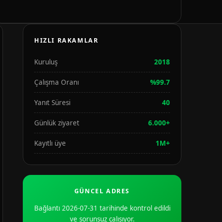
HIZLI RAKAMLAR
Kuruluş
2018
Çalışma Oranı
%99.7
Yanıt Süresi
40
Günlük ziyaret
6.000+
Kayıtlı üye
1M+
GÜNCEL ADRES
Bağlantı 2026-07-31 tarihinde kontrol edildi
ve sorunsuz çalışıyor.