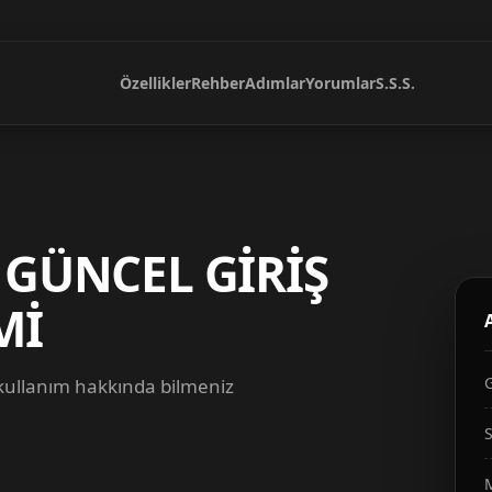
Özellikler
Rehber
Adımlar
Yorumlar
S.S.S.
 GÜNCEL GİRİŞ
Mİ
 kullanım hakkında bilmeniz
S