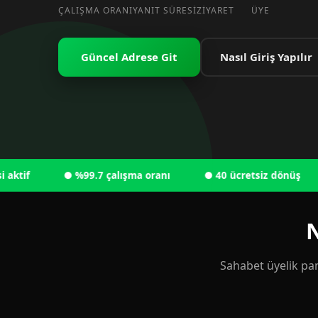
ÇALIŞMA ORANI
YANIT SÜRESI
ZIYARET
ÜYE
Güncel Adrese Git
Nasıl Giriş Yapılır
● %99.7 çalışma oranı
● 40 ücretsiz dönüş
● 
N
Sahabet üyelik pan