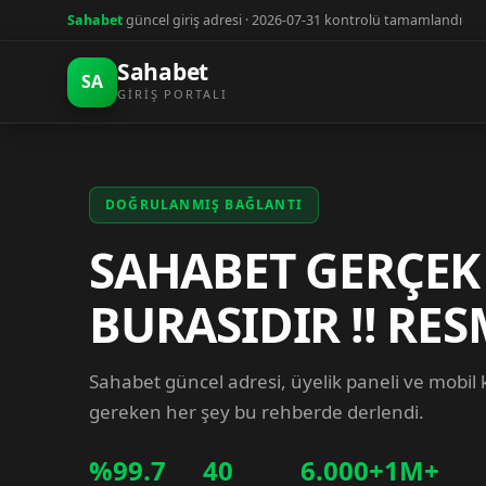
Sahabet
güncel giriş adresi · 2026-07-31 kontrolü tamamlandı
Sahabet
SA
GIRIŞ PORTALI
DOĞRULANMIŞ BAĞLANTI
SAHABET GERÇEK
BURASIDIR !! RES
Sahabet güncel adresi, üyelik paneli ve mobil
gereken her şey bu rehberde derlendi.
%99.7
40
6.000+
1M+