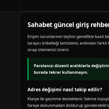
Sahabet güncel giriş rehbe
Erişim sorunlarının teşhisi genellikle basit b
tarayıcı önbelleği temizlenir, ardından farklı
sırayı izlemenizi önerir.
Parolanızı düzenli aralıklarla değiştir
burada tekrar kullanmayın.
Adres değişimi nasıl takip edilir?
Klavye ile gezinme desteklenir. Sekme tuşuyla 
fareye dokunmadan doldurup gönderebilirsi