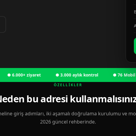
B
A
6.000+ ziyaret
● 3.000 aylık kontrol
● 76 Mobil kulla
ÖZELLIKLER
eden bu adresi kullanmalısını
eline giriş adımları, iki aşamalı doğrulama kurulumu ve mobi
2026 güncel rehberinde.