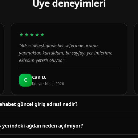
Üye deneyimleri
★★★★★
"Adres değiştiğinde her seferinde arama
yapmaktan kurtuldum, bu sayfayı yer imlerime
ekledim yeterli oluyor."
Can D.
C
Konya · Nisan 2026
ahabet güncel giriş adresi nedir?
üncel adres bu sayfanın üst bölümündeki bağlantıda yayınlanır. B
enetlenir; adres değiştiğinde sayfa yenilenir.
ş yerindeki ağdan neden açılmıyor?