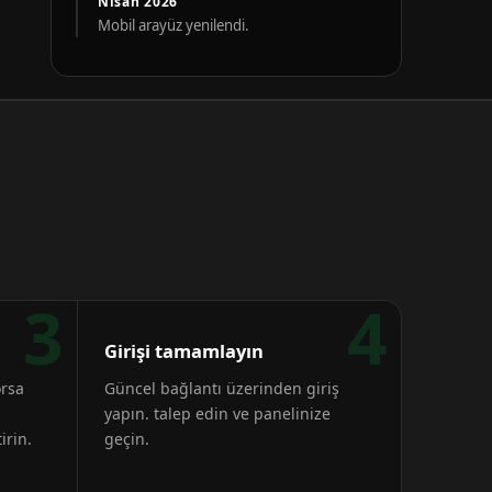
Nisan 2026
Mobil arayüz yenilendi.
3
4
Girişi tamamlayın
orsa
Güncel bağlantı üzerinden giriş
yapın. talep edin ve panelinize
irin.
geçin.