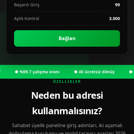
Başarılı Giriş
99
Aylık Kontrol
3.000
Bağlan
● %99.7 çalışma oranı
● 40 ücretsiz dönüş
● 6.00
ÖZELLIKLER
Neden bu adresi
kullanmalısınız?
Sahabet üyelik paneline giriş adımları, iki aşamalı
doğrulama kurulumu ve mobil tarayıcı ayarları 2026