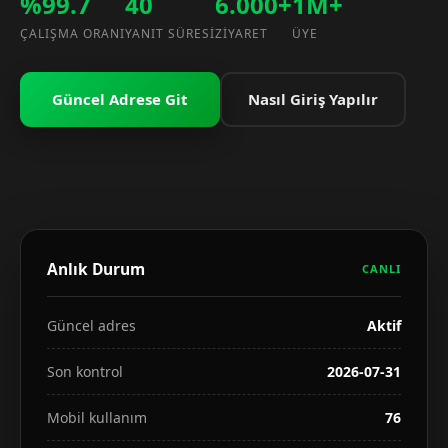
%99.7
40
6.000+
1M+
ÇALIŞMA ORANI
YANIT SÜRESI
ZIYARET
ÜYE
Güncel Adrese Git
Nasıl Giriş Yapılır
Anlık Durum
CANLI
Güncel adres
Aktif
Son kontrol
2026-07-31
Mobil kullanım
76