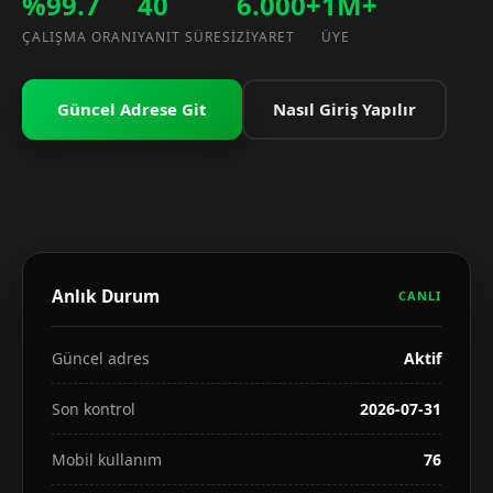
%99.7
40
6.000+
1M+
ÇALIŞMA ORANI
YANIT SÜRESI
ZIYARET
ÜYE
Güncel Adrese Git
Nasıl Giriş Yapılır
Anlık Durum
CANLI
Güncel adres
Aktif
Son kontrol
2026-07-31
Mobil kullanım
76