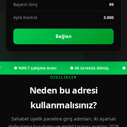
Başarılı Giriş
99
Aylık Kontrol
3.000
Bağlan
● %99.7 çalışma oranı
● 40 ücretsiz dönüş
● 6.00
ÖZELLIKLER
Neden bu adresi
kullanmalısınız?
Sahabet üyelik paneline giriş adımları, iki aşamalı
doğrulama kurulumu ve mobil tarayıcı ayarları 2026