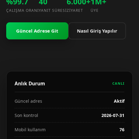
%99.7
40
6.000+
1M+
ÇALIŞMA ORANI
YANIT SÜRESI
ZIYARET
ÜYE
Güncel Adrese Git
Nasıl Giriş Yapılır
Anlık Durum
CANLI
Güncel adres
Aktif
Son kontrol
2026-07-31
Mobil kullanım
76