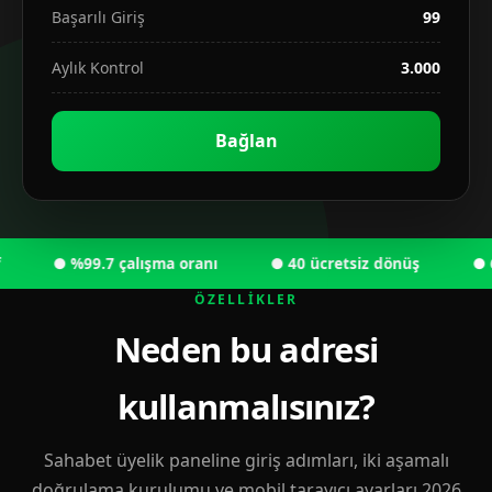
Başarılı Giriş
99
Aylık Kontrol
3.000
Bağlan
● %99.7 çalışma oranı
● 40 ücretsiz dönüş
● 6.00
ÖZELLIKLER
Neden bu adresi
kullanmalısınız?
Sahabet üyelik paneline giriş adımları, iki aşamalı
doğrulama kurulumu ve mobil tarayıcı ayarları 2026