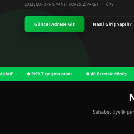
ÇALIŞMA ORANI
YANIT SÜRESI
ZIYARET
ÜYE
Güncel Adrese Git
Nasıl Giriş Yapılır
● %99.7 çalışma oranı
● 40 ücretsiz dönüş
● 
N
Sahabet üyelik pan