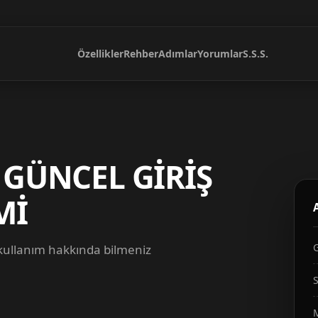
Özellikler
Rehber
Adımlar
Yorumlar
S.S.S.
 GÜNCEL GİRİŞ
Mİ
 kullanım hakkında bilmeniz
S