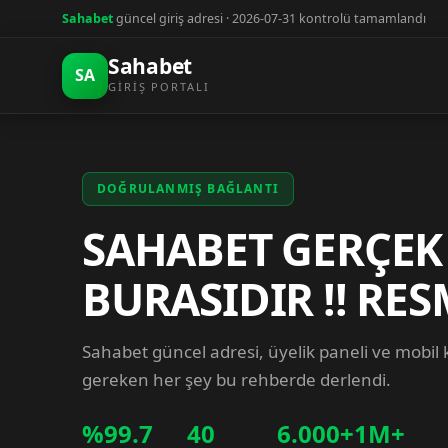
Sahabet
güncel giriş adresi · 2026-07-31 kontrolü tamamlandı
Sahabet
SA
GIRIŞ PORTALI
DOĞRULANMIŞ BAĞLANTI
SAHABET GERÇEK
BURASIDIR !! RES
Sahabet güncel adresi, üyelik paneli ve mobil
gereken her şey bu rehberde derlendi.
%99.7
40
6.000+
1M+