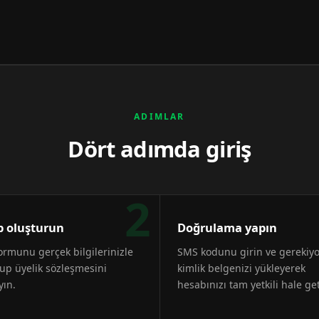
ADIMLAR
Dört adımda giriş
2
 oluşturun
Doğrulama yapın
formunu gerçek bilgilerinizle
SMS kodunu girin ve gerekiy
up üyelik sözleşmesini
kimlik belgenizi yükleyerek
yın.
hesabınızı tam yetkili hale get