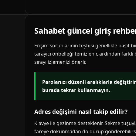
Sahabet güncel giriş rehbe
Erişim sorunlarının teşhisi genellikle basit b
tarayıcı önbelleği temizlenir, ardından farklı
sırayı izlemenizi önerir.
Parolanızı düzenli aralıklarla değiştir
burada tekrar kullanmayın.
Adres değişimi nasıl takip edilir?
Klavye ile gezinme desteklenir. Sekme tuşuyla 
fareye dokunmadan doldurup gönderebilirsi