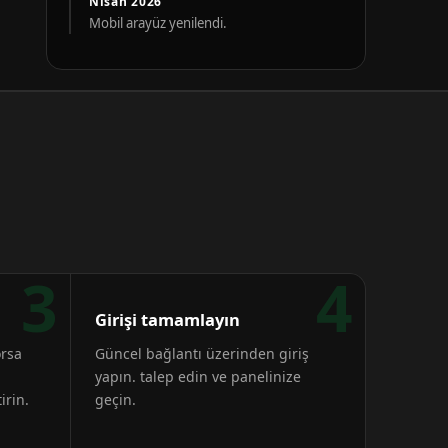
Nisan 2026
Mobil arayüz yenilendi.
3
4
Girişi tamamlayın
orsa
Güncel bağlantı üzerinden giriş
yapın. talep edin ve panelinize
irin.
geçin.