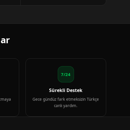
lar
7/24
Sürekli Destek
artmaya
Gece gündüz fark etmeksizin Türkçe
canlı yardım.