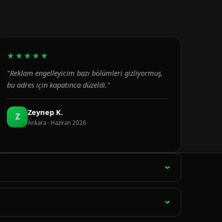
★★★★★
"Reklam engelleyicim bazı bölümleri gizliyormuş,
bu adres için kapatınca düzeldi."
Zeynep K.
Z
Ankara · Haziran 2026
ağlantı 15 dakikada bir otomatik olarak