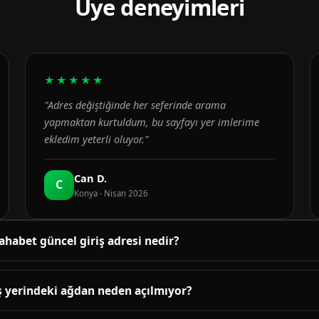
Üye deneyimleri
★★★★★
"Adres değiştiğinde her seferinde arama
yapmaktan kurtuldum, bu sayfayı yer imlerime
ekledim yeterli oluyor."
Can D.
C
Konya · Nisan 2026
ahabet güncel giriş adresi nedir?
üncel adres bu sayfanın üst bölümündeki bağlantıda yayınlanır. B
enetlenir; adres değiştiğinde sayfa yenilenir.
ş yerindeki ağdan neden açılmıyor?