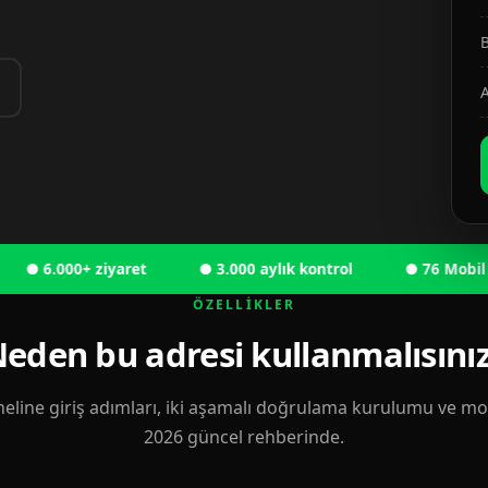
B
A
6.000+ ziyaret
● 3.000 aylık kontrol
● 76 Mobil kulla
ÖZELLIKLER
eden bu adresi kullanmalısını
eline giriş adımları, iki aşamalı doğrulama kurulumu ve mobi
2026 güncel rehberinde.