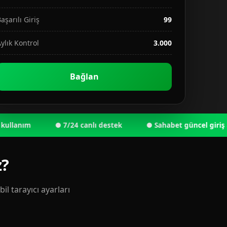
aşarılı Giriş
99
ylık Kontrol
3.000
Bağlan
nım
● 7/24 canlı destek
● Sahabet güncel giriş adresi
z?
l tarayıcı ayarları