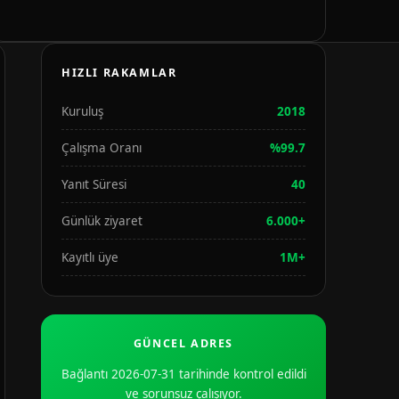
HIZLI RAKAMLAR
Kuruluş
2018
Çalışma Oranı
%99.7
Yanıt Süresi
40
Günlük ziyaret
6.000+
Kayıtlı üye
1M+
GÜNCEL ADRES
Bağlantı 2026-07-31 tarihinde kontrol edildi
ve sorunsuz çalışıyor.