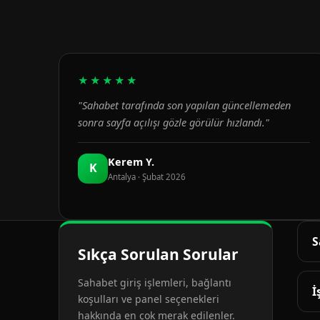
★★★★★
"Sahabet tarafında son yapılan güncellemeden
sonra sayfa açılışı gözle görülür hızlandı."
Kerem Y.
K
Antalya · Şubat 2026
S
Sıkça Sorulan Sorular
G
Sahabet giriş işlemleri, bağlantı
d
İ
koşulları ve panel seçenekleri
hakkında en çok merak edilenler.