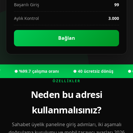
Başarılı Giriş
99
Aylık Kontrol
3.000
Bağlan
● %99.7 çalışma oranı
● 40 ücretsiz dönüş
● 6.00
ÖZELLIKLER
Neden bu adresi
kullanmalısınız?
Sahabet üyelik paneline giriş adımları, iki aşamalı
doğrulama kurulumu ve mobil tarayıcı ayarları 2026