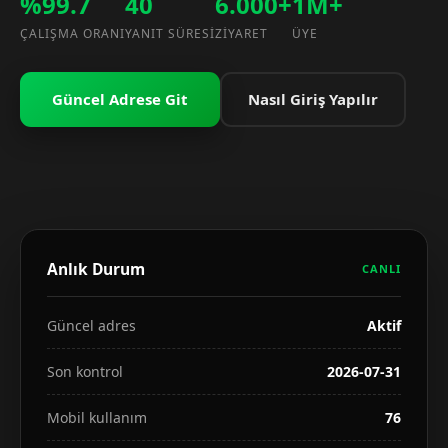
%99.7
40
6.000+
1M+
ÇALIŞMA ORANI
YANIT SÜRESI
ZIYARET
ÜYE
Güncel Adrese Git
Nasıl Giriş Yapılır
Anlık Durum
CANLI
Güncel adres
Aktif
Son kontrol
2026-07-31
Mobil kullanım
76