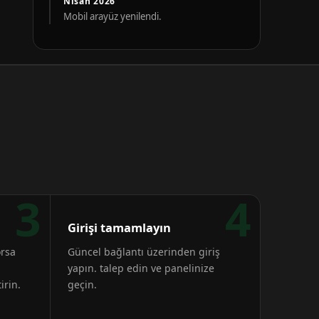
Nisan 2026
Mobil arayüz yenilendi.
3
4
Girişi tamamlayın
orsa
Güncel bağlantı üzerinden giriş
yapın. talep edin ve panelinize
irin.
geçin.