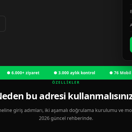
B
A
6.000+ ziyaret
● 3.000 aylık kontrol
● 76 Mobil kulla
ÖZELLIKLER
eden bu adresi kullanmalısını
eline giriş adımları, iki aşamalı doğrulama kurulumu ve mobi
2026 güncel rehberinde.