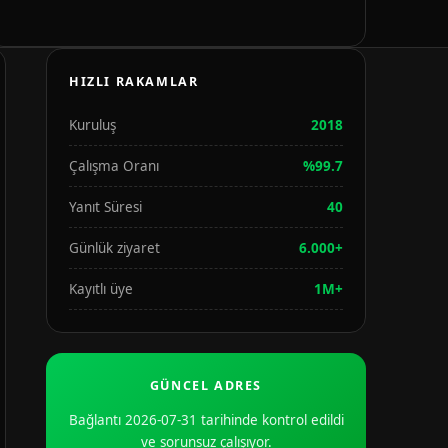
HIZLI RAKAMLAR
Kuruluş
2018
Çalışma Oranı
%99.7
Yanıt Süresi
40
Günlük ziyaret
6.000+
Kayıtlı üye
1M+
GÜNCEL ADRES
Bağlantı 2026-07-31 tarihinde kontrol edildi
ve sorunsuz çalışıyor.