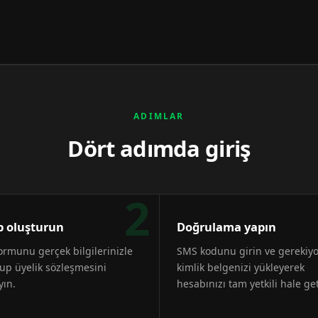
ADIMLAR
Dört adımda giriş
2
 oluşturun
Doğrulama yapın
formunu gerçek bilgilerinizle
SMS kodunu girin ve gerekiy
up üyelik sözleşmesini
kimlik belgenizi yükleyerek
yın.
hesabınızı tam yetkili hale get