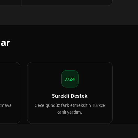
lar
7/24
Sürekli Destek
artmaya
Gece gündüz fark etmeksizin Türkçe
canlı yardım.