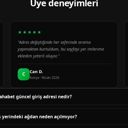
Üye deneyimleri
★★★★★
"Adres değiştiğinde her seferinde arama
yapmaktan kurtuldum, bu sayfayı yer imlerime
ekledim yeterli oluyor."
Can D.
C
Konya · Nisan 2026
ahabet güncel giriş adresi nedir?
üncel adres bu sayfanın üst bölümündeki bağlantıda yayınlanır. B
enetlenir; adres değiştiğinde sayfa yenilenir.
ş yerindeki ağdan neden açılmıyor?