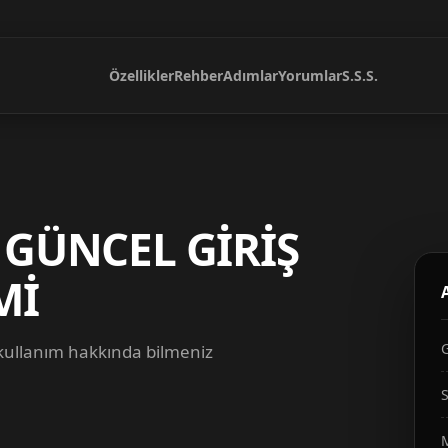
Özellikler
Rehber
Adımlar
Yorumlar
S.S.S.
 GÜNCEL GİRİŞ
Mİ
 kullanım hakkında bilmeniz
S