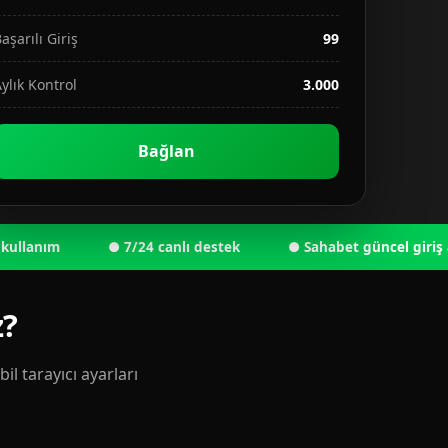
aşarılı Giriş
99
ylık Kontrol
3.000
Bağlan
nım
● 7/24 canlı destek
● Sahabet güncel giriş adresi 
z?
l tarayıcı ayarları