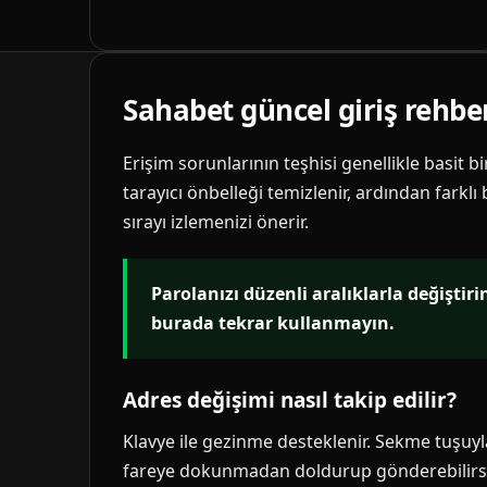
Sahabet güncel giriş rehbe
Erişim sorunlarının teşhisi genellikle basit b
tarayıcı önbelleği temizlenir, ardından farklı
sırayı izlemenizi önerir.
Parolanızı düzenli aralıklarla değiştir
burada tekrar kullanmayın.
Adres değişimi nasıl takip edilir?
Klavye ile gezinme desteklenir. Sekme tuşuyla 
fareye dokunmadan doldurup gönderebilirsi