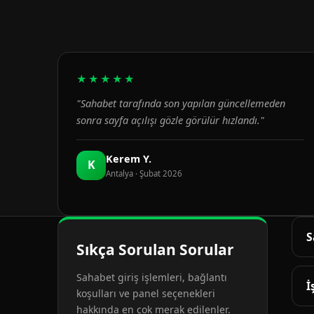
★★★★★
"Sahabet tarafında son yapılan güncellemeden
sonra sayfa açılışı gözle görülür hızlandı."
Kerem Y.
K
Antalya · Şubat 2026
S
Sıkça Sorulan Sorular
G
Sahabet giriş işlemleri, bağlantı
d
İ
koşulları ve panel seçenekleri
hakkında en çok merak edilenler.