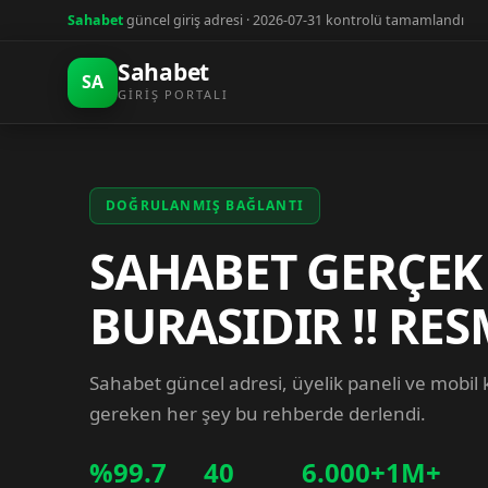
Sahabet
güncel giriş adresi · 2026-07-31 kontrolü tamamlandı
Sahabet
SA
GIRIŞ PORTALI
DOĞRULANMIŞ BAĞLANTI
SAHABET GERÇEK
BURASIDIR !! RES
Sahabet güncel adresi, üyelik paneli ve mobil
gereken her şey bu rehberde derlendi.
%99.7
40
6.000+
1M+