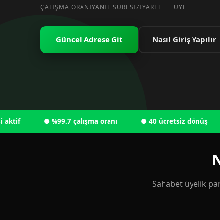
ÇALIŞMA ORANI
YANIT SÜRESI
ZIYARET
ÜYE
Güncel Adrese Git
Nasıl Giriş Yapılır
● %99.7 çalışma oranı
● 40 ücretsiz dönüş
● 
N
Sahabet üyelik pan