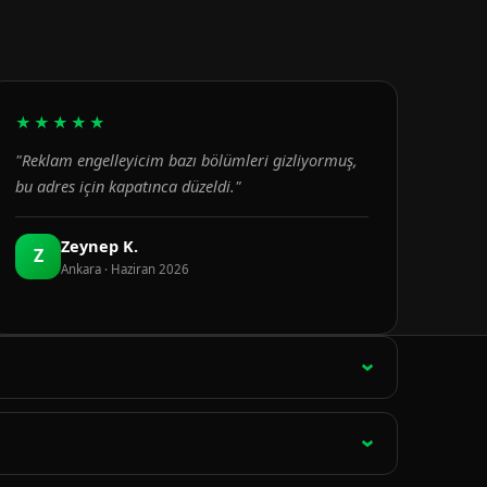
★★★★★
"Reklam engelleyicim bazı bölümleri gizliyormuş,
bu adres için kapatınca düzeldi."
Zeynep K.
Z
Ankara · Haziran 2026
ağlantı 15 dakikada bir otomatik olarak