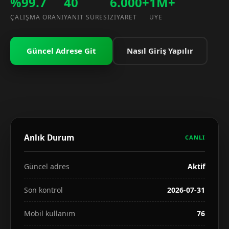
%99.7
40
6.000+
1M+
ÇALIŞMA ORANI
YANIT SÜRESI
ZIYARET
ÜYE
Güncel Adrese Git
Nasıl Giriş Yapılır
Anlık Durum
CANLI
Güncel adres
Aktif
Son kontrol
2026-07-31
Mobil kullanım
76