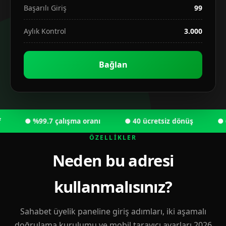
Başarılı Giriş
99
Aylık Kontrol
3.000
Bağlan
● %99.7 çalışma oranı
● 40 ücretsiz dönüş
● 6.00
ÖZELLIKLER
Neden bu adresi
kullanmalısınız?
Sahabet üyelik paneline giriş adımları, iki aşamalı
doğrulama kurulumu ve mobil tarayıcı ayarları 2026