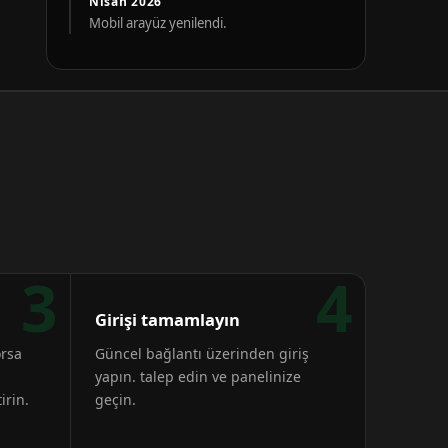
Nisan 2026
Mobil arayüz yenilendi.
3
4
Girişi tamamlayın
orsa
Güncel bağlantı üzerinden giriş
yapın. talep edin ve panelinize
irin.
geçin.