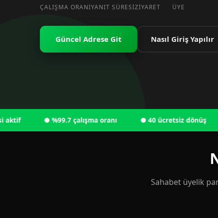
ÇALIŞMA ORANI
YANIT SÜRESI
ZIYARET
ÜYE
Güncel Adrese Git
Nasıl Giriş Yapılır
● %99.7 çalışma oranı
● 40 ücretsiz dönüş
● 
N
Sahabet üyelik pan