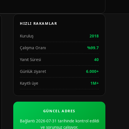
HIZLI RAKAMLAR
Kuruluş
2018
Çalışma Oranı
%99.7
Yanıt Süresi
40
Günlük ziyaret
6.000+
Kayıtlı üye
1M+
GÜNCEL ADRES
Bağlantı 2026-07-31 tarihinde kontrol edildi
ve sorunsuz çalışıyor.