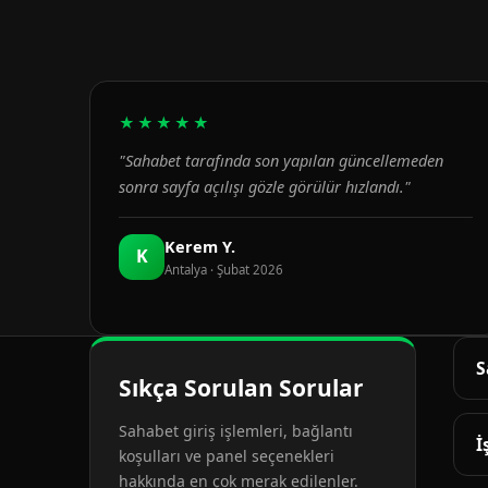
★★★★★
"Sahabet tarafında son yapılan güncellemeden
sonra sayfa açılışı gözle görülür hızlandı."
Kerem Y.
K
Antalya · Şubat 2026
S
Sıkça Sorulan Sorular
G
Sahabet giriş işlemleri, bağlantı
d
İ
koşulları ve panel seçenekleri
hakkında en çok merak edilenler.