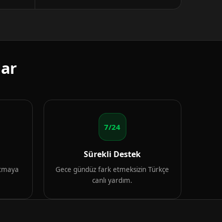
lar
7/24
Sürekli Destek
artmaya
Gece gündüz fark etmeksizin Türkçe
canlı yardım.