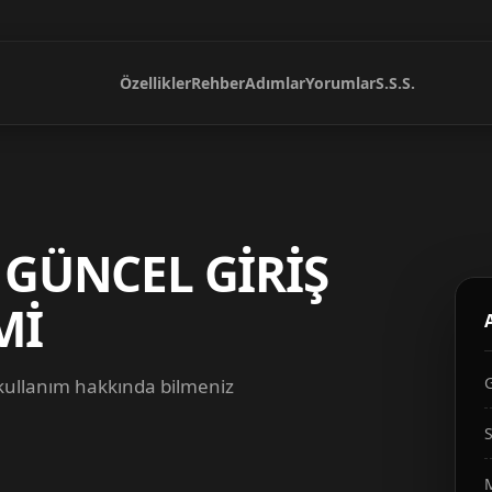
Özellikler
Rehber
Adımlar
Yorumlar
S.S.S.
 GÜNCEL GİRİŞ
Mİ
 kullanım hakkında bilmeniz
S