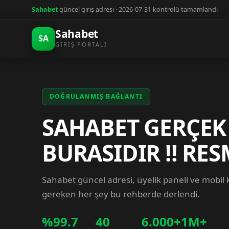
Sahabet
güncel giriş adresi · 2026-07-31 kontrolü tamamlandı
Sahabet
SA
GIRIŞ PORTALI
DOĞRULANMIŞ BAĞLANTI
SAHABET GERÇEK
BURASIDIR !! RES
Sahabet güncel adresi, üyelik paneli ve mobil
gereken her şey bu rehberde derlendi.
%99.7
40
6.000+
1M+