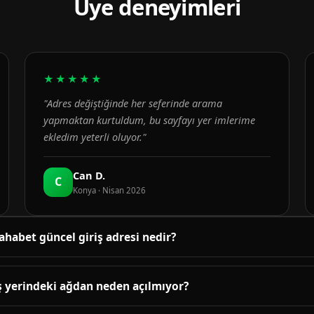
Üye deneyimleri
★★★★★
"Adres değiştiğinde her seferinde arama
yapmaktan kurtuldum, bu sayfayı yer imlerime
ekledim yeterli oluyor."
Can D.
C
Konya · Nisan 2026
ahabet güncel giriş adresi nedir?
üncel adres bu sayfanın üst bölümündeki bağlantıda yayınlanır. B
enetlenir; adres değiştiğinde sayfa yenilenir.
ş yerindeki ağdan neden açılmıyor?