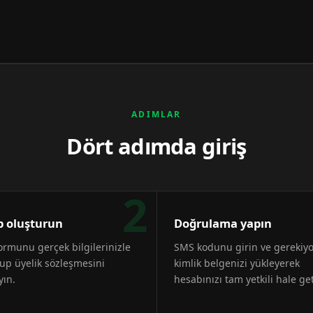
ADIMLAR
Dört adımda giriş
2
 oluşturun
Doğrulama yapın
formunu gerçek bilgilerinizle
SMS kodunu girin ve gerekiy
up üyelik sözleşmesini
kimlik belgenizi yükleyerek
yın.
hesabınızı tam yetkili hale get