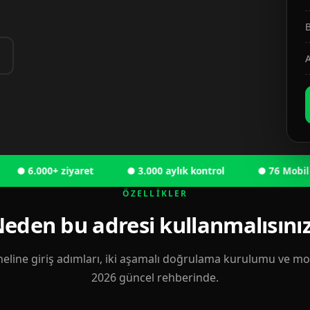
B
A
6.000+ ziyaret
● 3.000 aylık kontrol
● 76 Mobil kulla
ÖZELLIKLER
eden bu adresi kullanmalısını
eline giriş adımları, iki aşamalı doğrulama kurulumu ve mobi
2026 güncel rehberinde.