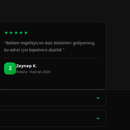
★★★★★
"Reklam engelleyicim bazı bölümleri gizliyormuş,
bu adres için kapatınca düzeldi."
Zeynep K.
Z
Ankara · Haziran 2026
ağlantı 15 dakikada bir otomatik olarak