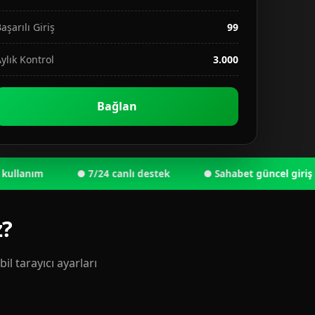
aşarılı Giriş
99
ylık Kontrol
3.000
Bağlan
nım
● 7/24 canlı destek
● Sahabet güncel giriş adresi
z?
l tarayıcı ayarları