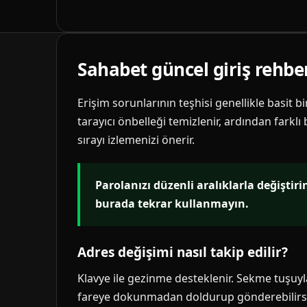
Sahabet güncel giriş rehbe
Erişim sorunlarının teşhisi genellikle basit b
tarayıcı önbelleği temizlenir, ardından farklı
sırayı izlemenizi önerir.
Parolanızı düzenli aralıklarla değiştir
burada tekrar kullanmayın.
Adres değişimi nasıl takip edilir?
Klavye ile gezinme desteklenir. Sekme tuşuyla 
fareye dokunmadan doldurup gönderebilirsi