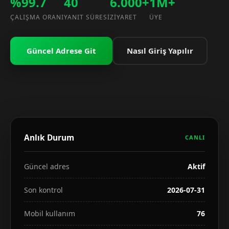
%99.7
40
6.000+
1M+
ÇALIŞMA ORANI
YANIT SÜRESI
ZIYARET
ÜYE
Güncel Adrese Git
Nasıl Giriş Yapılır
Anlık Durum
CANLI
Güncel adres
Aktif
Son kontrol
2026-07-31
Mobil kullanım
76