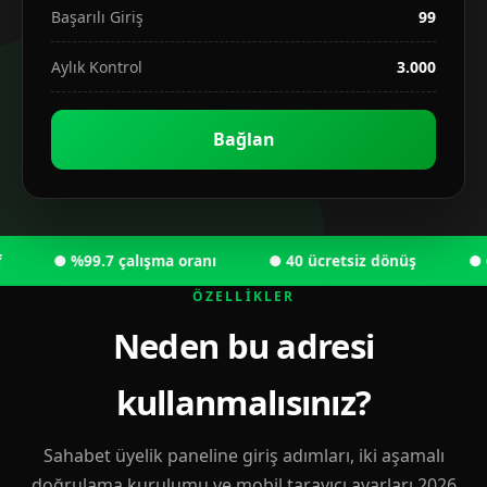
Başarılı Giriş
99
Aylık Kontrol
3.000
Bağlan
● %99.7 çalışma oranı
● 40 ücretsiz dönüş
● 6.00
ÖZELLIKLER
Neden bu adresi
kullanmalısınız?
Sahabet üyelik paneline giriş adımları, iki aşamalı
doğrulama kurulumu ve mobil tarayıcı ayarları 2026