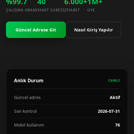
%99.7
40
6.000+
1M+
ÇALIŞMA ORANI
YANIT SÜRESI
ZIYARET
ÜYE
Güncel Adrese Git
Nasıl Giriş Yapılır
Anlık Durum
CANLI
Güncel adres
Aktif
Son kontrol
2026-07-31
Mobil kullanım
76