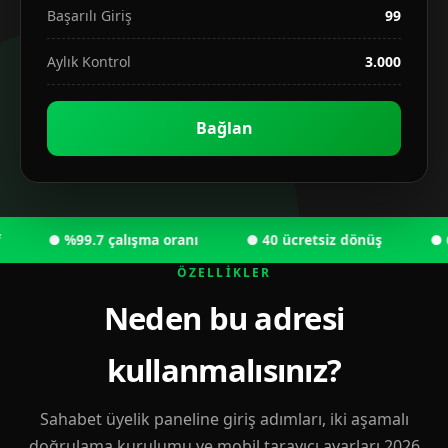
Başarılı Giriş
99
Aylık Kontrol
3.000
Bağlan
● %99.7 çalışma oranı
● 40 ücretsiz dönüş
● 6.00
ÖZELLIKLER
Neden bu adresi
kullanmalısınız?
Sahabet üyelik paneline giriş adımları, iki aşamalı
doğrulama kurulumu ve mobil tarayıcı ayarları 2026