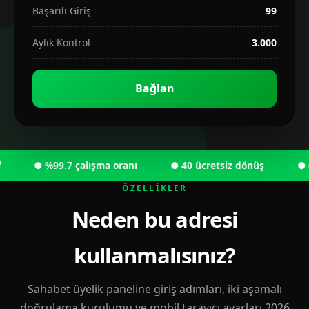
Başarılı Giriş
99
Aylık Kontrol
3.000
Bağlan
● %99.7 çalışma oranı
● 40 ücretsiz dönüş
● 6.00
ÖZELLIKLER
Neden bu adresi
kullanmalısınız?
Sahabet üyelik paneline giriş adımları, iki aşamalı
doğrulama kurulumu ve mobil tarayıcı ayarları 2026