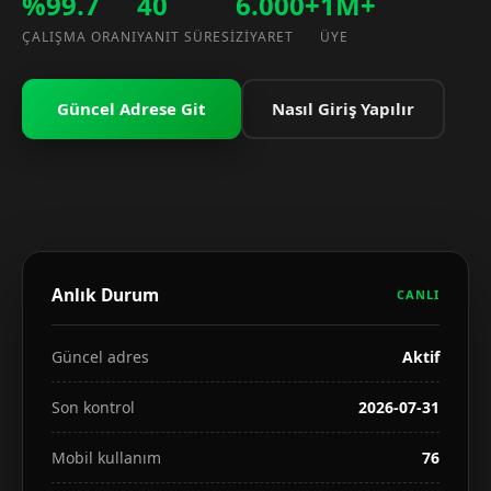
%99.7
40
6.000+
1M+
ÇALIŞMA ORANI
YANIT SÜRESI
ZIYARET
ÜYE
Güncel Adrese Git
Nasıl Giriş Yapılır
Anlık Durum
CANLI
Güncel adres
Aktif
Son kontrol
2026-07-31
Mobil kullanım
76