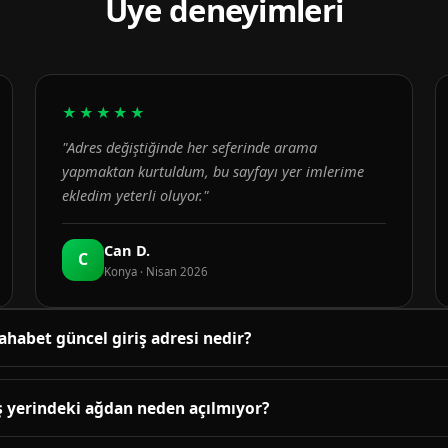
Üye deneyimleri
★★★★★
"Adres değiştiğinde her seferinde arama
yapmaktan kurtuldum, bu sayfayı yer imlerime
ekledim yeterli oluyor."
Can D.
C
Konya · Nisan 2026
ahabet güncel giriş adresi nedir?
üncel adres bu sayfanın üst bölümündeki bağlantıda yayınlanır. B
enetlenir; adres değiştiğinde sayfa yenilenir.
ş yerindeki ağdan neden açılmıyor?