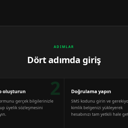
ADIMLAR
Dört adımda giriş
2
 oluşturun
Doğrulama yapın
formunu gerçek bilgilerinizle
SMS kodunu girin ve gerekiy
up üyelik sözleşmesini
kimlik belgenizi yükleyerek
yın.
hesabınızı tam yetkili hale get