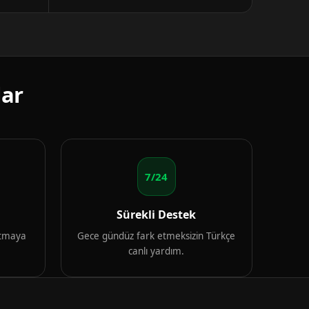
lar
7/24
Sürekli Destek
artmaya
Gece gündüz fark etmeksizin Türkçe
canlı yardım.