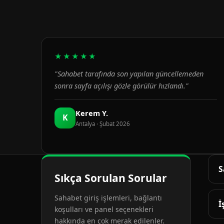
★★★★★
"Sahabet tarafında son yapılan güncellemeden
sonra sayfa açılışı gözle görülür hızlandı."
Kerem Y.
K
Antalya · Şubat 2026
S
Sıkça Sorulan Sorular
G
Sahabet giriş işlemleri, bağlantı
d
İ
koşulları ve panel seçenekleri
hakkında en çok merak edilenler.