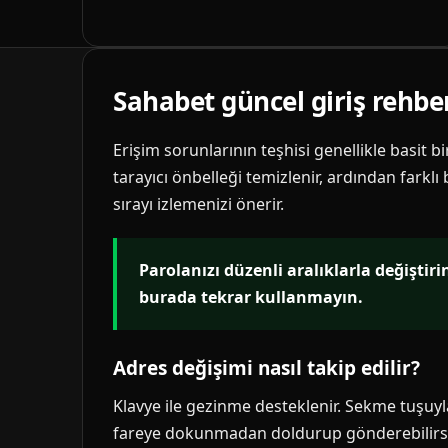
Sahabet güncel giriş rehbe
Erişim sorunlarının teşhisi genellikle basit b
tarayıcı önbelleği temizlenir, ardından farklı
sırayı izlemenizi önerir.
Parolanızı düzenli aralıklarla değiştir
burada tekrar kullanmayın.
Adres değişimi nasıl takip edilir?
Klavye ile gezinme desteklenir. Sekme tuşuyla 
fareye dokunmadan doldurup gönderebilirsi