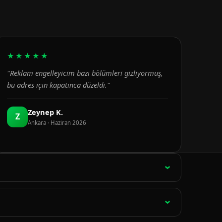
★★★★★
"Reklam engelleyicim bazı bölümleri gizliyormuş,
bu adres için kapatınca düzeldi."
Zeynep K.
Z
Ankara · Haziran 2026
ağlantı 15 dakikada bir otomatik olarak