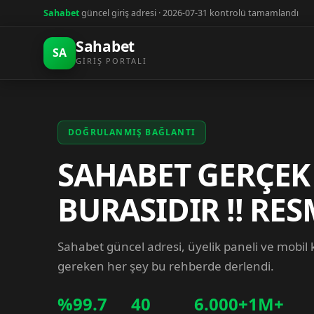
Sahabet
güncel giriş adresi · 2026-07-31 kontrolü tamamlandı
Sahabet
SA
GIRIŞ PORTALI
DOĞRULANMIŞ BAĞLANTI
SAHABET GERÇEK
BURASIDIR !! RES
Sahabet güncel adresi, üyelik paneli ve mobil
gereken her şey bu rehberde derlendi.
%99.7
40
6.000+
1M+