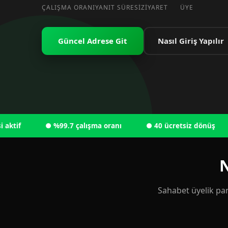
ÇALIŞMA ORANI
YANIT SÜRESI
ZIYARET
ÜYE
Güncel Adrese Git
Nasıl Giriş Yapılır
● %99.7 çalışma oranı
● 40 ücretsiz dönüş
● 
N
Sahabet üyelik pan