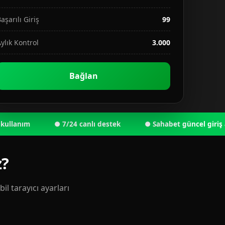
aşarılı Giriş
99
ylık Kontrol
3.000
Bağlan
nım
● 7/24 canlı destek
● Sahabet güncel giriş adresi 
z?
l tarayıcı ayarları