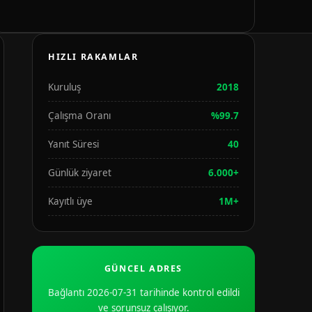
HIZLI RAKAMLAR
Kuruluş
2018
Çalışma Oranı
%99.7
Yanıt Süresi
40
Günlük ziyaret
6.000+
Kayıtlı üye
1M+
GÜNCEL ADRES
Bağlantı 2026-07-31 tarihinde kontrol edildi
ve sorunsuz çalışıyor.