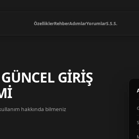
Özellikler
Rehber
Adımlar
Yorumlar
S.S.S.
 GÜNCEL GİRİŞ
Mİ
 kullanım hakkında bilmeniz
S