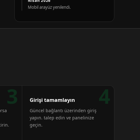
Nisan 2026
Mobil arayüz yenilendi.
3
4
Girişi tamamlayın
orsa
Güncel bağlantı üzerinden giriş
yapın. talep edin ve panelinize
irin.
geçin.