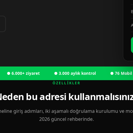
B
A
6.000+ ziyaret
● 3.000 aylık kontrol
● 76 Mobil kulla
ÖZELLIKLER
eden bu adresi kullanmalısını
eline giriş adımları, iki aşamalı doğrulama kurulumu ve mobi
2026 güncel rehberinde.