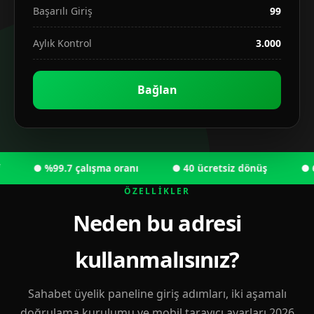
Başarılı Giriş
99
Aylık Kontrol
3.000
Bağlan
● %99.7 çalışma oranı
● 40 ücretsiz dönüş
● 6.000
ÖZELLIKLER
Neden bu adresi
kullanmalısınız?
Sahabet üyelik paneline giriş adımları, iki aşamalı
doğrulama kurulumu ve mobil tarayıcı ayarları 2026