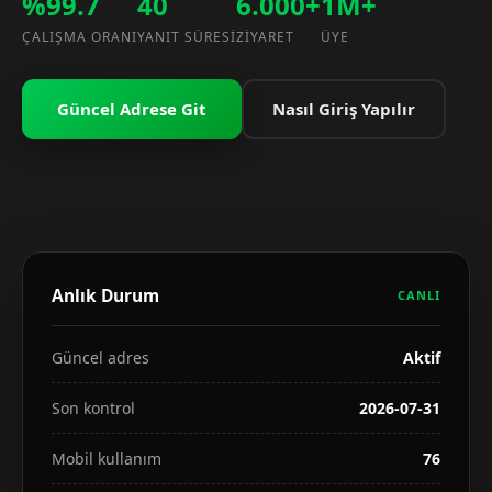
%99.7
40
6.000+
1M+
ÇALIŞMA ORANI
YANIT SÜRESI
ZIYARET
ÜYE
Güncel Adrese Git
Nasıl Giriş Yapılır
Anlık Durum
CANLI
Güncel adres
Aktif
Son kontrol
2026-07-31
Mobil kullanım
76