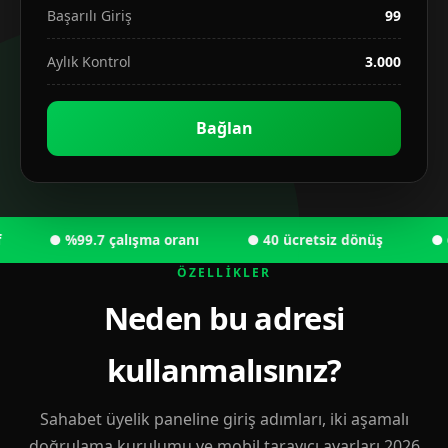
Başarılı Giriş
99
Aylık Kontrol
3.000
Bağlan
● %99.7 çalışma oranı
● 40 ücretsiz dönüş
● 6.00
ÖZELLIKLER
Neden bu adresi
kullanmalısınız?
Sahabet üyelik paneline giriş adımları, iki aşamalı
doğrulama kurulumu ve mobil tarayıcı ayarları 2026