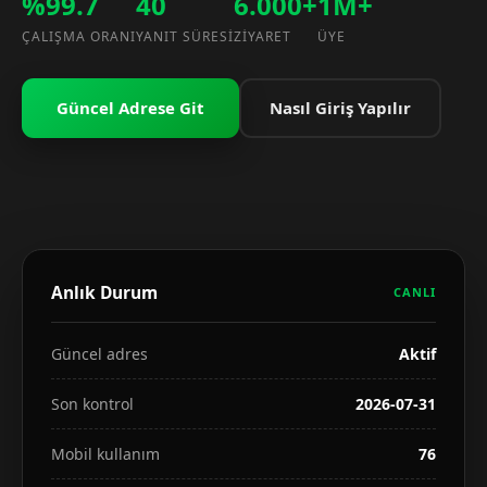
%99.7
40
6.000+
1M+
ÇALIŞMA ORANI
YANIT SÜRESI
ZIYARET
ÜYE
Güncel Adrese Git
Nasıl Giriş Yapılır
Anlık Durum
CANLI
Güncel adres
Aktif
Son kontrol
2026-07-31
Mobil kullanım
76