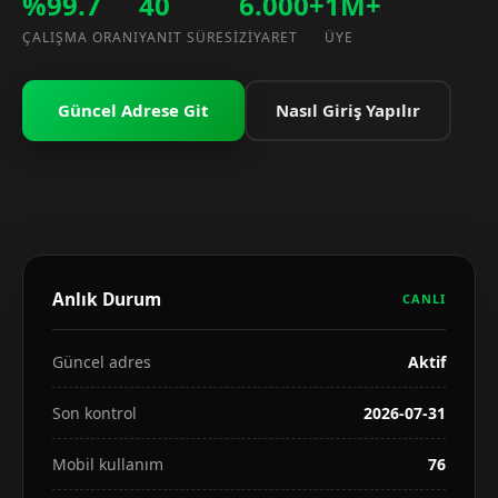
%99.7
40
6.000+
1M+
ÇALIŞMA ORANI
YANIT SÜRESI
ZIYARET
ÜYE
Güncel Adrese Git
Nasıl Giriş Yapılır
Anlık Durum
CANLI
Güncel adres
Aktif
Son kontrol
2026-07-31
Mobil kullanım
76