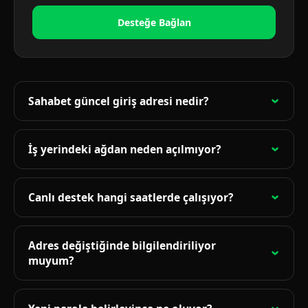
Desteğe Bağlan
Sahabet güncel giriş adresi nedir?
Güncel adres bu sayfanın üst bölümündeki
bağlantıda yayınlanır. Bağlantı 15 dakikada bir
İş yerindeki ağdan neden açılmıyor?
otomatik olarak denetlenir; adres değiştiğinde sayfa
Kurumsal ağlarda bazı bağlantı noktaları kapalı
yenilenir.
olabilir. Mobil veri üzerinden denemek sorunun ağ
Canlı destek hangi saatlerde çalışıyor?
yapılandırmasından kaynaklanıp kaynaklanmadığını
Canlı destek 7/24 açıktır ve 11 dilde hizmet verir.
hızlıca gösterir.
Yazılı taleplere ortalama 40 saniye içinde dönüş
Adres değiştiğinde bilgilendiriliyor
yapılır.
muyum?
Bu sayfa güncel bağlantıyı otomatik yayınladığı için
ayrıca bildirim beklemenize gerek kalmaz. Sayfayı