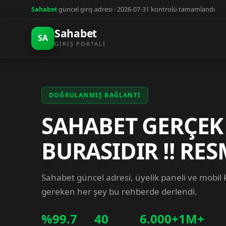
Sahabet
güncel giriş adresi · 2026-07-31 kontrolü tamamlandı
Sahabet
SA
GIRIŞ PORTALI
DOĞRULANMIŞ BAĞLANTI
SAHABET GERÇEK
BURASIDIR !! RES
Sahabet güncel adresi, üyelik paneli ve mobil
gereken her şey bu rehberde derlendi.
%99.7
40
6.000+
1M+