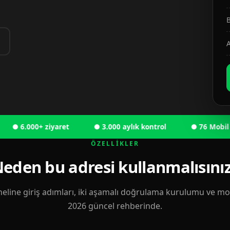
B
A
6.000+ ziyaret
● 3.000 aylık kontrol
● 76 Mobil kulla
ÖZELLIKLER
eden bu adresi kullanmalısını
eline giriş adımları, iki aşamalı doğrulama kurulumu ve mobi
2026 güncel rehberinde.