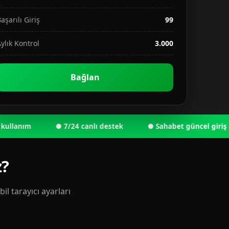
aşarılı Giriş
99
ylık Kontrol
3.000
Bağlan
nım
● 7/24 canlı destek
● Sahabet güncel giriş adresi
z?
l tarayıcı ayarları