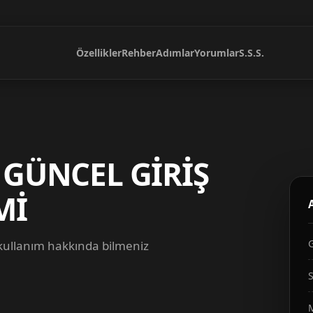
Özellikler
Rehber
Adımlar
Yorumlar
S.S.S.
 GÜNCEL GİRİŞ
Mİ
 kullanım hakkında bilmeniz
S