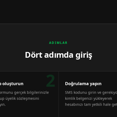
ADIMLAR
Dört adımda giriş
2
 oluşturun
Doğrulama yapın
formunu gerçek bilgilerinizle
SMS kodunu girin ve gerekiy
up üyelik sözleşmesini
kimlik belgenizi yükleyerek
yın.
hesabınızı tam yetkili hale get