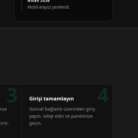
Nisan 2026
Mobil arayüz yenilendi.
3
4
Girişi tamamlayın
orsa
Güncel bağlantı üzerinden giriş
yapın. talep edin ve panelinize
irin.
geçin.