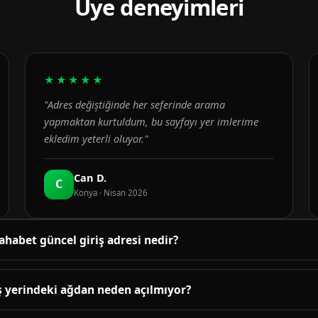
Üye deneyimleri
★★★★★
"Adres değiştiğinde her seferinde arama
yapmaktan kurtuldum, bu sayfayı yer imlerime
ekledim yeterli oluyor."
Can D.
C
Konya · Nisan 2026
ahabet güncel giriş adresi nedir?
üncel adres bu sayfanın üst bölümündeki bağlantıda yayınlanır. B
enetlenir; adres değiştiğinde sayfa yenilenir.
ş yerindeki ağdan neden açılmıyor?