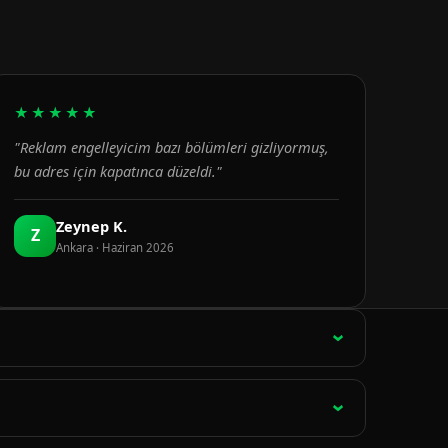
★★★★★
"Reklam engelleyicim bazı bölümleri gizliyormuş,
bu adres için kapatınca düzeldi."
Zeynep K.
Z
Ankara · Haziran 2026
ağlantı 15 dakikada bir otomatik olarak