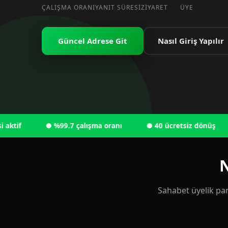
ÇALIŞMA ORANI
YANIT SÜRESI
ZIYARET
ÜYE
Güncel Adrese Git
Nasıl Giriş Yapılır
● %99.7 çalışma oranı
● 40 ücretsiz dönüş
● 
N
Sahabet üyelik pan