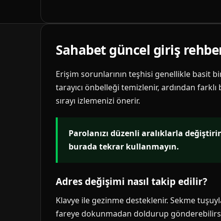
Sahabet güncel giriş rehbe
Erişim sorunlarının teşhisi genellikle basit b
tarayıcı önbelleği temizlenir, ardından farklı
sırayı izlemenizi önerir.
Parolanızı düzenli aralıklarla değiştir
burada tekrar kullanmayın.
Adres değişimi nasıl takip edilir?
Klavye ile gezinme desteklenir. Sekme tuşuyla 
fareye dokunmadan doldurup gönderebilirsi