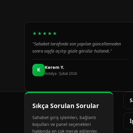
★★★★★
"Sahabet tarafında son yapılan güncellemeden
sonra sayfa açılışı gözle görülür hızlandı."
Kerem Y.
K
Antalya · Şubat 2026
S
Sıkça Sorulan Sorular
G
Sahabet giriş işlemleri, bağlantı
d
İ
koşulları ve panel seçenekleri
hakkında en çok merak edilenler.