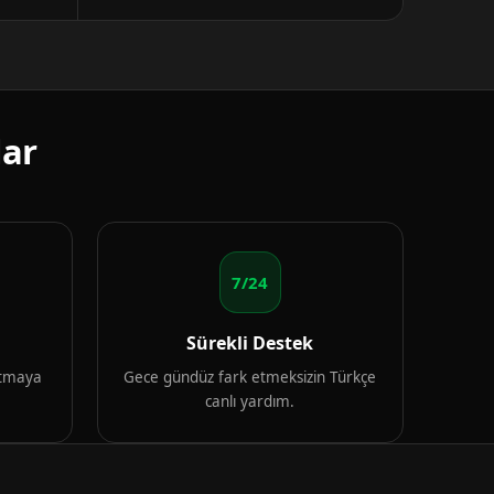
lar
7/24
Sürekli Destek
artmaya
Gece gündüz fark etmeksizin Türkçe
canlı yardım.