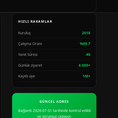
HIZLI RAKAMLAR
Kuruluş
2018
Çalışma Oranı
%99.7
Yanıt Süresi
40
Günlük ziyaret
6.000+
Kayıtlı üye
1M+
GÜNCEL ADRES
Bağlantı 2026-07-31 tarihinde kontrol edildi
ve sorunsuz çalışıyor.