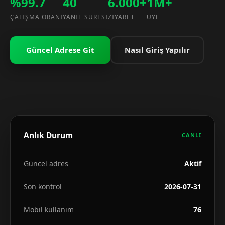
%99.7
40
6.000+
1M+
ÇALIŞMA ORANI
YANIT SÜRESI
ZIYARET
ÜYE
Güncel Adrese Git
Nasıl Giriş Yapılır
Anlık Durum
CANLI
Güncel adres
Aktif
Son kontrol
2026-07-31
Mobil kullanım
76