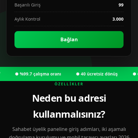
Başarılı Giriş
99
Aylık Kontrol
3.000
Bağlan
● %99.7 çalışma oranı
● 40 ücretsiz dönüş
● 6.00
ÖZELLIKLER
Neden bu adresi
kullanmalısınız?
Sahabet üyelik paneline giriş adımları, iki aşamalı
doğrulama kurulumu ve mobil tarayıcı ayarları 2026