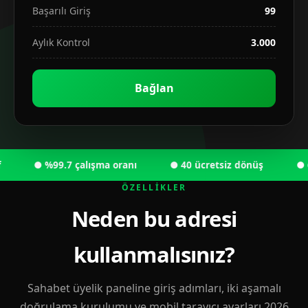
Başarılı Giriş
99
Aylık Kontrol
3.000
Bağlan
● %99.7 çalışma oranı
● 40 ücretsiz dönüş
● 6.00
ÖZELLIKLER
Neden bu adresi
kullanmalısınız?
Sahabet üyelik paneline giriş adımları, iki aşamalı
doğrulama kurulumu ve mobil tarayıcı ayarları 2026