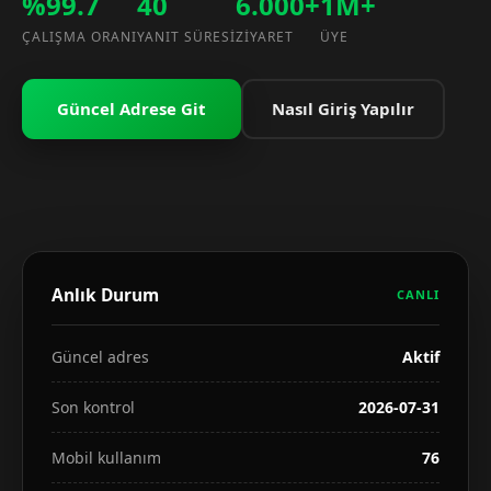
%99.7
40
6.000+
1M+
ÇALIŞMA ORANI
YANIT SÜRESI
ZIYARET
ÜYE
Güncel Adrese Git
Nasıl Giriş Yapılır
Anlık Durum
CANLI
Güncel adres
Aktif
Son kontrol
2026-07-31
Mobil kullanım
76