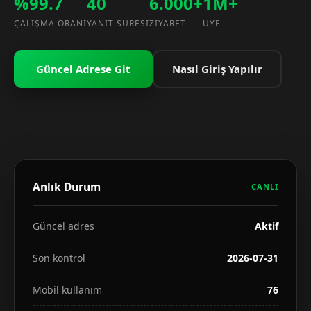
%99.7
40
6.000+
1M+
ÇALIŞMA ORANI
YANIT SÜRESI
ZIYARET
ÜYE
Güncel Adrese Git
Nasıl Giriş Yapılır
Anlık Durum
CANLI
Güncel adres
Aktif
Son kontrol
2026-07-31
Mobil kullanım
76