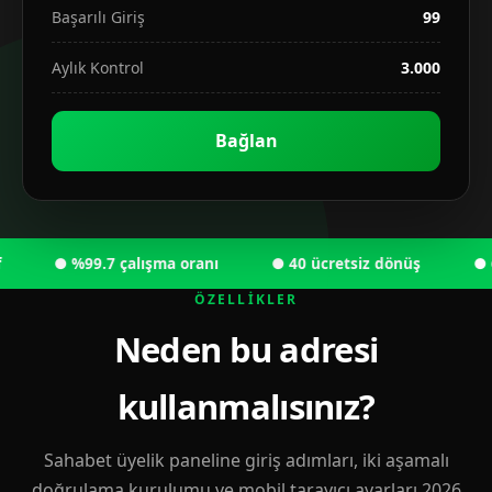
Başarılı Giriş
99
Aylık Kontrol
3.000
Bağlan
● %99.7 çalışma oranı
● 40 ücretsiz dönüş
● 6.00
ÖZELLIKLER
Neden bu adresi
kullanmalısınız?
Sahabet üyelik paneline giriş adımları, iki aşamalı
doğrulama kurulumu ve mobil tarayıcı ayarları 2026