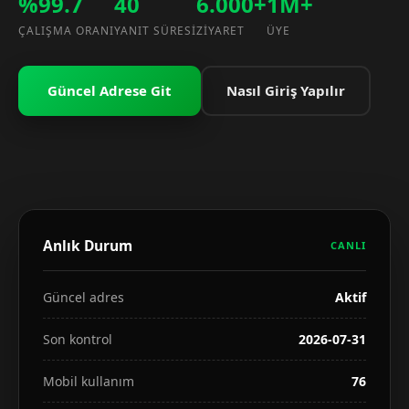
%99.7
40
6.000+
1M+
ÇALIŞMA ORANI
YANIT SÜRESI
ZIYARET
ÜYE
Güncel Adrese Git
Nasıl Giriş Yapılır
Anlık Durum
CANLI
Güncel adres
Aktif
Son kontrol
2026-07-31
Mobil kullanım
76