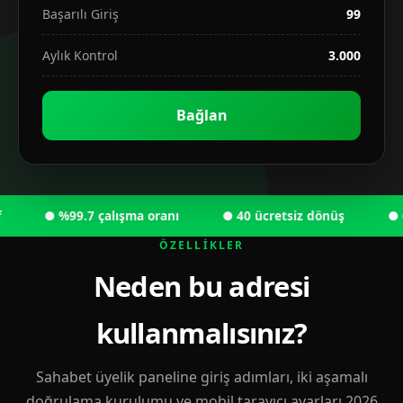
Başarılı Giriş
99
Aylık Kontrol
3.000
Bağlan
● %99.7 çalışma oranı
● 40 ücretsiz dönüş
● 6.00
ÖZELLIKLER
Neden bu adresi
kullanmalısınız?
Sahabet üyelik paneline giriş adımları, iki aşamalı
doğrulama kurulumu ve mobil tarayıcı ayarları 2026