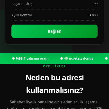
Başarılı Giriş
99
Aylık Kontrol
3.000
Bağlan
● %99.7 çalışma oranı
● 40 ücretsiz dönüş
● 6.00
ÖZELLIKLER
Neden bu adresi
kullanmalısınız?
Sahabet üyelik paneline giriş adımları, iki aşamalı
doğrulama kurulumu ve mobil tarayıcı ayarları 2026