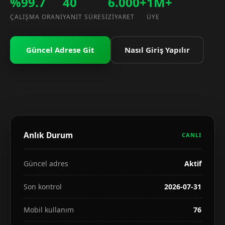
%99.7
40
6.000+
1M+
ÇALIŞMA ORANI
YANIT SÜRESI
ZIYARET
ÜYE
Güncel Adrese Git
Nasıl Giriş Yapılır
Anlık Durum
CANLI
Güncel adres
Aktif
Son kontrol
2026-07-31
Mobil kullanım
76