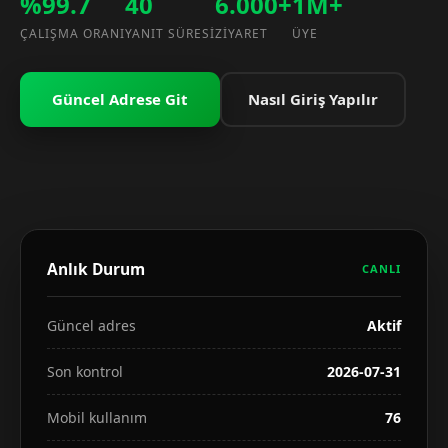
%99.7
40
6.000+
1M+
ÇALIŞMA ORANI
YANIT SÜRESI
ZIYARET
ÜYE
Güncel Adrese Git
Nasıl Giriş Yapılır
Anlık Durum
CANLI
Güncel adres
Aktif
Son kontrol
2026-07-31
Mobil kullanım
76