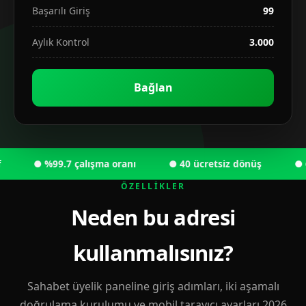
Başarılı Giriş
99
Aylık Kontrol
3.000
Bağlan
● %99.7 çalışma oranı
● 40 ücretsiz dönüş
● 6.00
ÖZELLIKLER
Neden bu adresi
kullanmalısınız?
Sahabet üyelik paneline giriş adımları, iki aşamalı
doğrulama kurulumu ve mobil tarayıcı ayarları 2026