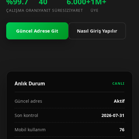
%99.7
40
6.000+
1M+
ÇALIŞMA ORANI
YANIT SÜRESI
ZIYARET
ÜYE
Güncel Adrese Git
Nasıl Giriş Yapılır
Anlık Durum
CANLI
Güncel adres
Aktif
Son kontrol
2026-07-31
Mobil kullanım
76