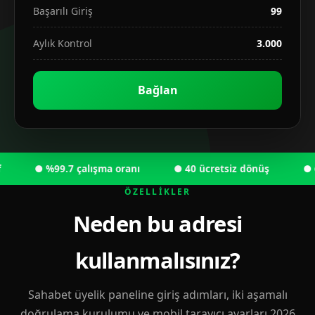
Başarılı Giriş
99
Aylık Kontrol
3.000
Bağlan
● %99.7 çalışma oranı
● 40 ücretsiz dönüş
● 6.00
ÖZELLIKLER
Neden bu adresi
kullanmalısınız?
Sahabet üyelik paneline giriş adımları, iki aşamalı
doğrulama kurulumu ve mobil tarayıcı ayarları 2026