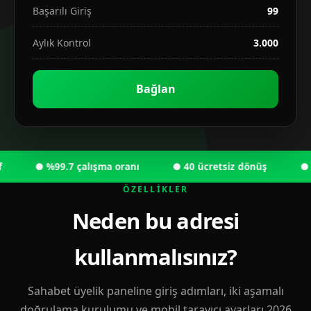
Başarılı Giriş
99
Aylık Kontrol
3.000
Bağlan
● %99.7 çalışma oranı
● 40 ücretsiz dönüş
● 6.0
ÖZELLIKLER
Neden bu adresi
kullanmalısınız?
Sahabet üyelik paneline giriş adımları, iki aşamalı
doğrulama kurulumu ve mobil tarayıcı ayarları 2026