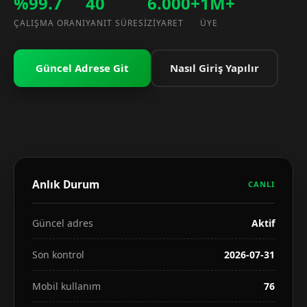
%99.7
40
6.000+
1M+
ÇALIŞMA ORANI
YANIT SÜRESI
ZIYARET
ÜYE
Güncel Adrese Git
Nasıl Giriş Yapılır
Anlık Durum
CANLI
Güncel adres
Aktif
Son kontrol
2026-07-31
Mobil kullanım
76