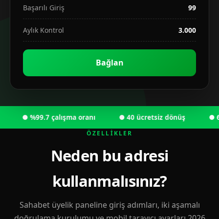
Başarılı Giriş
99
Aylık Kontrol
3.000
Bağlan
● %99.7 çalışma oranı
● 40 ücretsiz dönüş
● 6.000
ÖZELLIKLER
Neden bu adresi
kullanmalısınız?
Sahabet üyelik paneline giriş adımları, iki aşamalı
doğrulama kurulumu ve mobil tarayıcı ayarları 2026