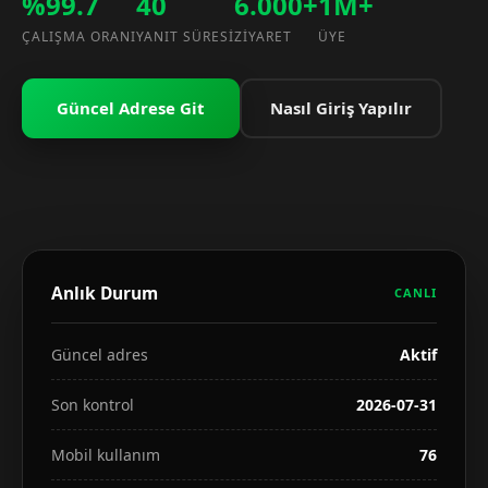
%99.7
40
6.000+
1M+
ÇALIŞMA ORANI
YANIT SÜRESI
ZIYARET
ÜYE
Güncel Adrese Git
Nasıl Giriş Yapılır
Anlık Durum
CANLI
Güncel adres
Aktif
Son kontrol
2026-07-31
Mobil kullanım
76