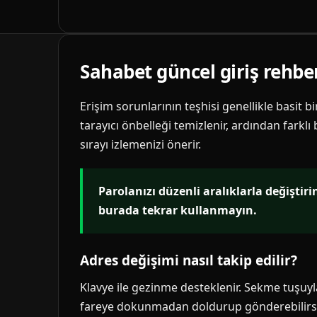
Sahabet güncel giriş rehbe
Erişim sorunlarının teşhisi genellikle basit b
tarayıcı önbelleği temizlenir, ardından farklı
sırayı izlemenizi önerir.
Parolanızı düzenli aralıklarla değiştir
burada tekrar kullanmayın.
Adres değişimi nasıl takip edilir?
Klavye ile gezinme desteklenir. Sekme tuşuyla 
fareye dokunmadan doldurup gönderebilirsi