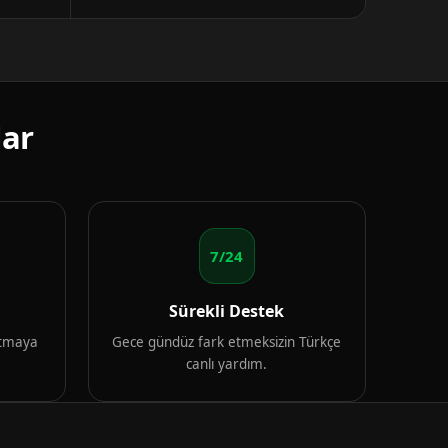
lar
7/24
Sürekli Destek
artmaya
Gece gündüz fark etmeksizin Türkçe
canlı yardım.