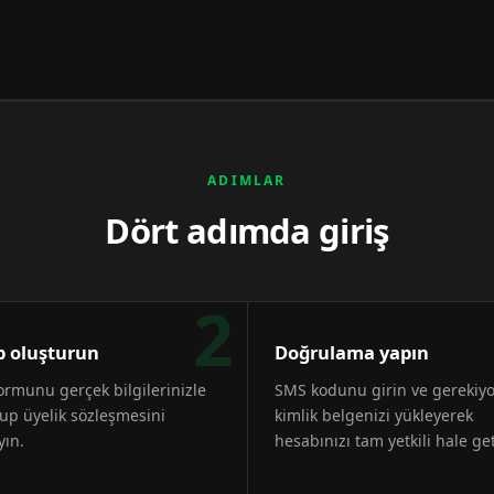
ADIMLAR
Dört adımda giriş
2
 oluşturun
Doğrulama yapın
formunu gerçek bilgilerinizle
SMS kodunu girin ve gerekiy
up üyelik sözleşmesini
kimlik belgenizi yükleyerek
yın.
hesabınızı tam yetkili hale get