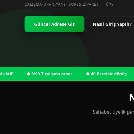
ÇALIŞMA ORANI
YANIT SÜRESI
ZIYARET
ÜYE
Güncel Adrese Git
Nasıl Giriş Yapılır
● %99.7 çalışma oranı
● 40 ücretsiz dönüş
● 6
N
Sahabet üyelik pan