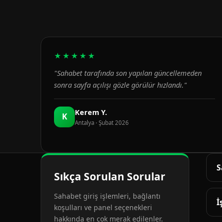
★★★★★
"Sahabet tarafında son yapılan güncellemeden
sonra sayfa açılışı gözle görülür hızlandı."
Kerem Y.
K
Antalya · Şubat 2026
S
Sıkça Sorulan Sorular
G
Sahabet giriş işlemleri, bağlantı
d
İ
koşulları ve panel seçenekleri
hakkında en çok merak edilenler.