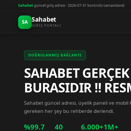
Sahabet
güncel giriş adresi · 2026-07-31 kontrolü tamamlandı
Sahabet
SA
GIRIŞ PORTALI
DOĞRULANMIŞ BAĞLANTI
SAHABET GERÇEK
BURASIDIR !! RES
Sahabet güncel adresi, üyelik paneli ve mobil
gereken her şey bu rehberde derlendi.
%99.7
40
6.000+
1M+