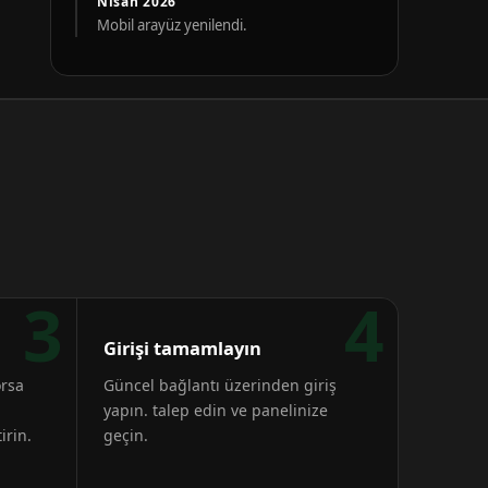
Nisan 2026
Mobil arayüz yenilendi.
3
4
Girişi tamamlayın
orsa
Güncel bağlantı üzerinden giriş
yapın. talep edin ve panelinize
irin.
geçin.