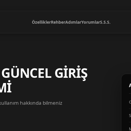
Özellikler
Rehber
Adımlar
Yorumlar
S.S.S.
 GÜNCEL GİRİŞ
Mİ
 kullanım hakkında bilmeniz
S