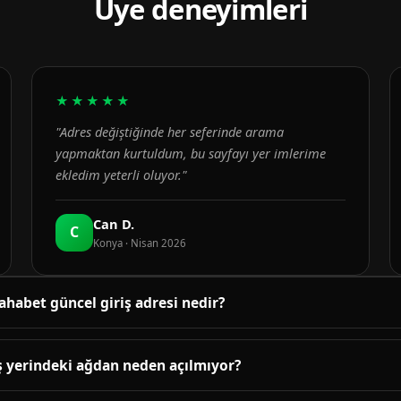
Üye deneyimleri
★★★★★
"Adres değiştiğinde her seferinde arama
yapmaktan kurtuldum, bu sayfayı yer imlerime
ekledim yeterli oluyor."
Can D.
C
Konya · Nisan 2026
ahabet güncel giriş adresi nedir?
üncel adres bu sayfanın üst bölümündeki bağlantıda yayınlanır. B
enetlenir; adres değiştiğinde sayfa yenilenir.
ş yerindeki ağdan neden açılmıyor?