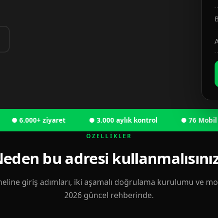
B
A
.000+ ziyaret
● 3.000 aylık kontrol
● 76 Mobil kullan
ÖZELLIKLER
eden bu adresi kullanmalısını
eline giriş adımları, iki aşamalı doğrulama kurulumu ve mobi
2026 güncel rehberinde.