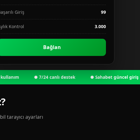
aşarılı Giriş
99
ylık Kontrol
3.000
Bağlan
ım
● 7/24 canlı destek
● Sahabet güncel giriş adresi 
z?
l tarayıcı ayarları