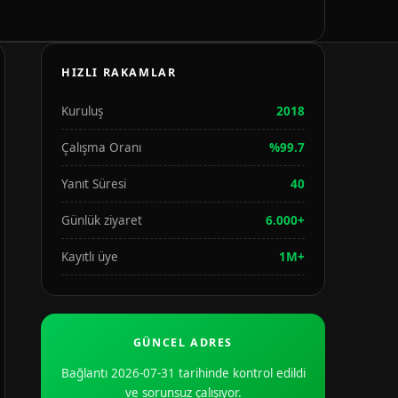
HIZLI RAKAMLAR
Kuruluş
2018
Çalışma Oranı
%99.7
Yanıt Süresi
40
Günlük ziyaret
6.000+
Kayıtlı üye
1M+
GÜNCEL ADRES
Bağlantı 2026-07-31 tarihinde kontrol edildi
ve sorunsuz çalışıyor.