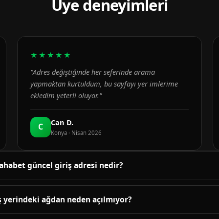
Üye deneyimleri
★★★★★
"Adres değiştiğinde her seferinde arama
yapmaktan kurtuldum, bu sayfayı yer imlerime
ekledim yeterli oluyor."
Can D.
C
Konya · Nisan 2026
ahabet güncel giriş adresi nedir?
üncel adres bu sayfanın üst bölümündeki bağlantıda yayınlanır. B
enetlenir; adres değiştiğinde sayfa yenilenir.
ş yerindeki ağdan neden açılmıyor?