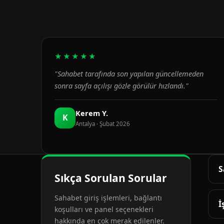
★★★★★
"Sahabet tarafında son yapılan güncellemeden
sonra sayfa açılışı gözle görülür hızlandı."
Kerem Y.
K
Antalya · Şubat 2026
S
Sıkça Sorulan Sorular
G
Sahabet giriş işlemleri, bağlantı
d
İ
koşulları ve panel seçenekleri
hakkında en çok merak edilenler.