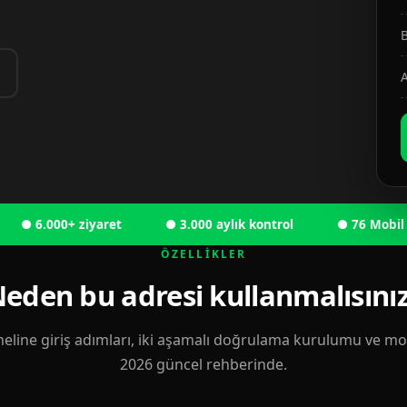
B
A
6.000+ ziyaret
● 3.000 aylık kontrol
● 76 Mobil kulla
ÖZELLIKLER
eden bu adresi kullanmalısını
eline giriş adımları, iki aşamalı doğrulama kurulumu ve mobi
2026 güncel rehberinde.