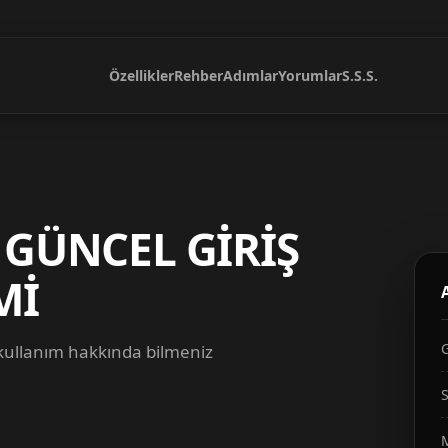
Özellikler
Rehber
Adımlar
Yorumlar
S.S.S.
 GÜNCEL GİRİŞ
Mİ
 kullanım hakkında bilmeniz
S