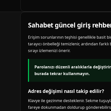
Sahabet güncel giriş rehbe
Erişim sorunlarının teşhisi genellikle basit b
tarayıcı önbelleği temizlenir, ardından farklı
sırayı izlemenizi önerir.
Parolanızı düzenli aralıklarla değiştir
burada tekrar kullanmayın.
Adres değişimi nasıl takip edilir?
Klavye ile gezinme desteklenir. Sekme tuşuyla 
fareye dokunmadan doldurup gönderebilirsi