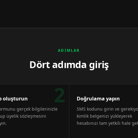
ADIMLAR
Dört adımda giriş
2
 oluşturun
Doğrulama yapın
formunu gerçek bilgilerinizle
SMS kodunu girin ve gerekiy
up üyelik sözleşmesini
kimlik belgenizi yükleyerek
yın.
hesabınızı tam yetkili hale get