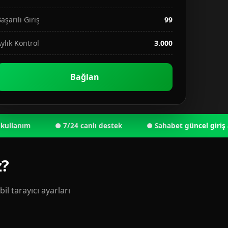
aşarılı Giriş
99
ylık Kontrol
3.000
Bağlan
nım
● 7/24 canlı destek
● Sahabet güncel giriş adresi 
z?
l tarayıcı ayarları