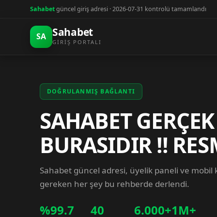
Sahabet
güncel giriş adresi · 2026-07-31 kontrolü tamamlandı
Sahabet
SA
GIRIŞ PORTALI
DOĞRULANMIŞ BAĞLANTI
SAHABET GERÇEK
BURASIDIR !! RES
Sahabet güncel adresi, üyelik paneli ve mobil
gereken her şey bu rehberde derlendi.
%99.7
40
6.000+
1M+