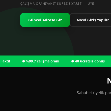
ÇALIŞMA ORANI
YANIT SÜRESI
ZIYARET
ÜYE
Güncel Adrese Git
Nasıl Giriş Yapılır
● %99.7 çalışma oranı
● 40 ücretsiz dönüş
● 
N
Sahabet üyelik pan