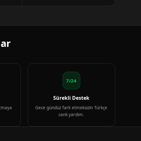
lar
7/24
Sürekli Destek
artmaya
Gece gündüz fark etmeksizin Türkçe
canlı yardım.