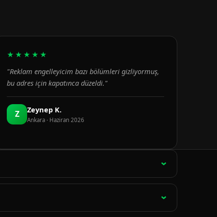
★★★★★
"Reklam engelleyicim bazı bölümleri gizliyormuş,
bu adres için kapatınca düzeldi."
Zeynep K.
Z
Ankara · Haziran 2026
ağlantı 15 dakikada bir otomatik olarak