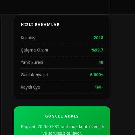
HIZLI RAKAMLAR
Kuruluş
2018
Çalışma Oranı
%99.7
Yanıt Süresi
40
Günlük ziyaret
6.000+
Kayıtlı üye
1M+
GÜNCEL ADRES
Bağlantı 2026-07-31 tarihinde kontrol edildi
ve sorunsuz çalışıyor.